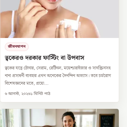
জীবনযাপন
ত্বকেরও দরকার ফাস্টিং বা উপবাস
ত্বকের যত্নে টোনার, সেরাম, রেটিনল, ময়েশ্চারাইজার ও সানস্ক্রিনসহ
নানা প্রসাধনী ব্যবহার এখন অনেকের দৈনন্দিন অভ্যাস। তবে চর্মরোগ
বিশেষজ্ঞদের মতে, প্রয়ো...
৬ আগস্ট, ২০২৬
১
মিনিট পাঠ