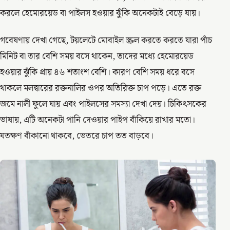
করলে হেমোরয়েড বা পাইলস হওয়ার ঝুঁকি অনেকটাই বেড়ে যায়।
গবেষণায় দেখা গেছে, টয়লেটে মোবাইল স্ক্রল করতে করতে যারা পাঁচ
মিনিট বা তার বেশি সময় বসে থাকেন, তাদের মধ্যে হেমোরয়েড
হওয়ার ঝুঁকি প্রায় ৪৬ শতাংশ বেশি। কারণ বেশি সময় ধরে বসে
থাকলে মলদ্বারের রক্তনালির ওপর অতিরিক্ত চাপ পড়ে। এতে রক্ত
জমে নালী ফুলে যায় এবং পাইলসের সমস্যা দেখা দেয়। চিকিৎসকের
ভাষায়, এটি অনেকটা পানি দেওয়ার পাইপ বাঁকিয়ে রাখার মতো।
যতক্ষণ বাঁকানো থাকবে, ভেতরে চাপ তত বাড়বে।