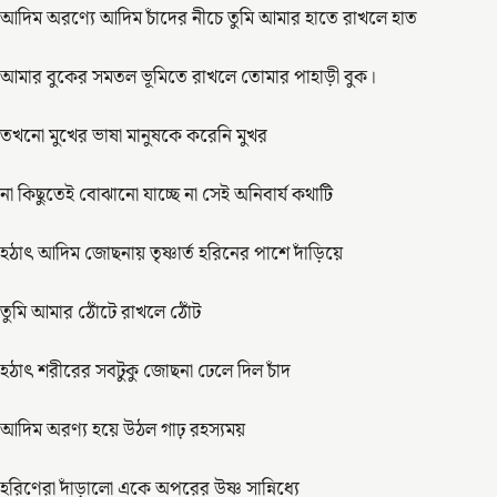
আদিম অরণ্যে আদিম চাঁদের নীচে তুমি আমার হাতে রাখলে হাত
আমার বুকের সমতল ভূমিতে রাখলে তোমার পাহাড়ী বুক।
তখনো মুখের ভাষা মানুষকে করেনি মুখর
না কিছুতেই বোঝানো যাচ্ছে না সেই অনিবার্য কথাটি
হঠাৎ আদিম জোছনায় তৃষ্ণার্ত হরিনের পাশে দাঁড়িয়ে
তুমি আমার ঠোঁটে রাখলে ঠোঁট
হঠাৎ শরীরের সবটুকু জোছনা ঢেলে দিল চাঁদ
আদিম অরণ্য হয়ে উঠল গাঢ় রহস্যময়
হরিণেরা দাঁড়ালো একে অপরের উষ্ণ সান্নিধ্যে