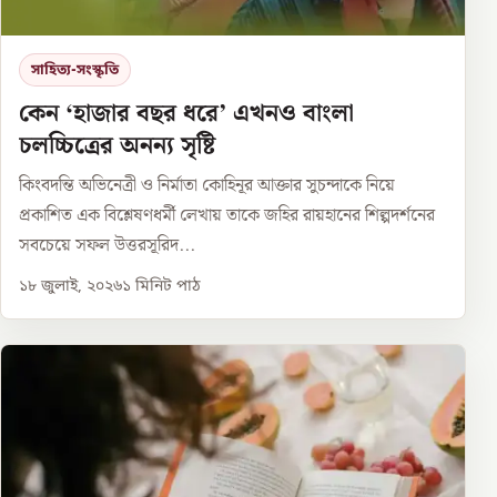
সাহিত্য-সংস্কৃতি
কেন ‘হাজার বছর ধরে’ এখনও বাংলা
চলচ্চিত্রের অনন্য সৃষ্টি
কিংবদন্তি অভিনেত্রী ও নির্মাতা কোহিনূর আক্তার সুচন্দাকে নিয়ে
প্রকাশিত এক বিশ্লেষণধর্মী লেখায় তাকে জহির রায়হানের শিল্পদর্শনের
সবচেয়ে সফল উত্তরসূরিদ...
১৮ জুলাই, ২০২৬
১
মিনিট পাঠ