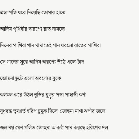
প্রজাপতি ধরে দিয়েছি তোমার হাতে
আদিম পৃথিবীর অরণ্যে রাত নামলো
দিনের পাখিরা গান থামাতেই গান ধরলো রাতের পাখিরা
সে গানের সুরে আদিম অরণ্যে উঠে এলো চাঁদ
জোছনা ছুটে এলো অরণ্যের বুকে
ঝলমল করে উঠল নূড়ির ঘুঙ্গুর পড়া পাহাড়ী ঝর্ণা
যূথবদ্ধ তৃষ্ণার্ত হরিণ চুমুক দিলো জোছনা মাখা ঝর্ণার জলে
জল নয় যেন গলিত জোছনা আকন্ঠ পান করছে হরিণের দল