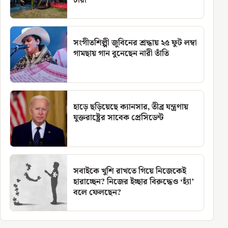
চারা
সংগীতশিল্পী জুবিনের শ্রদ্ধায় ২৫ ফুট লম্বা
গামছায় গান বুনেছেন নারী তাঁতি
হাড়ে ছড়িয়েছে ক্যানসার, তীব্র যন্ত্রণায়
যুক্তরাষ্ট্রের সাবেক প্রেসিডেন্ট
সবাইকে খুশি রাখতে গিয়ে নিজেকেই
হারাচ্ছেন? নিজের ইচ্ছার বিরুদ্ধেও ‘হ্যাঁ’
বলে ফেলছেন?