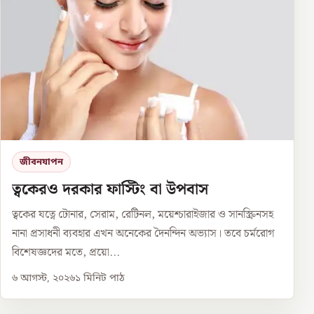
জীবনযাপন
ত্বকেরও দরকার ফাস্টিং বা উপবাস
ত্বকের যত্নে টোনার, সেরাম, রেটিনল, ময়েশ্চারাইজার ও সানস্ক্রিনসহ
নানা প্রসাধনী ব্যবহার এখন অনেকের দৈনন্দিন অভ্যাস। তবে চর্মরোগ
বিশেষজ্ঞদের মতে, প্রয়ো...
৬ আগস্ট, ২০২৬
১
মিনিট পাঠ