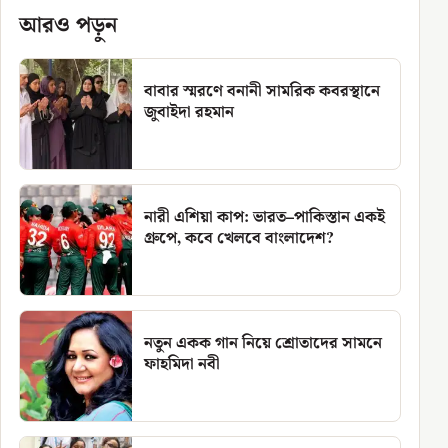
আরও পড়ুন
বাবার স্মরণে বনানী সামরিক কবরস্থানে
জুবাইদা রহমান
নারী এশিয়া কাপ: ভারত–পাকিস্তান একই
গ্রুপে, কবে খেলবে বাংলাদেশ?
নতুন একক গান নিয়ে শ্রোতাদের সামনে
ফাহমিদা নবী