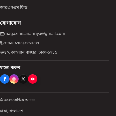
আরএসএস ফিড
যোগাযোগ
magazine.anannya@gmail.com
+৮৮০ ১৭৮৭-৬৫৬৮৪৭
৪০, কাওরান বাজার, ঢাকা-১২১৫
ফলো করুন
© ২০২৬ পাক্ষিক অনন্যা
ঢাকা, বাংলাদেশ