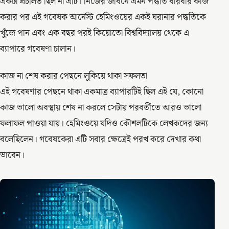
একটা প্রচলিত ছিল না এটি। নিজের জীবনে এমন পদ্ধতি বারবার কাজ
করার পর এই গবেষক আর্নেস্ট হেমিংওয়ের একই ঘরানার পদ্ধতিকে
খুঁজে পান এবং এক বছর পরই কিয়োতো বিশ্ববিদ্যালয় থেকে এ
ব্যাপারে গবেষণা চালান।
কাজ না শেষ করার পেছনে লুকিয়ে থাকা সফলতা
এই গবেষণার পেছনে থাকা একমাত্র ব্যাপারটিই ছিল এই যে, কোনো
কাজ ভালো অবস্থায় শেষ না করলে সেটায় পরবর্তীতে আরও ভালো
ফলাফল পাওয়া যায়। হেমিংওয়ে যদিও কৌশলটিকে লেখকদের জন্য
বলেছিলেন। গবেষকেরা এটি সবার ক্ষেত্রেই পরখ করে দেখার কথা
ভাবেন।