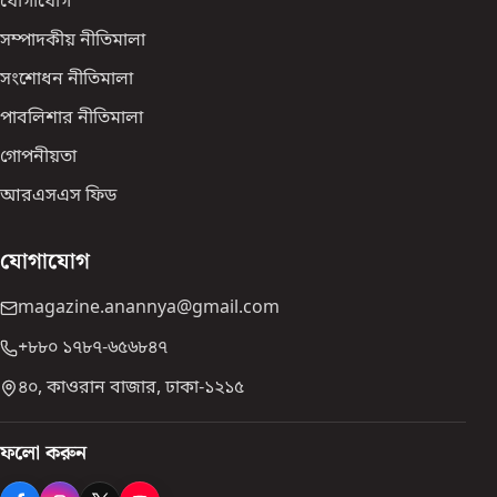
যোগাযোগ
সম্পাদকীয় নীতিমালা
সংশোধন নীতিমালা
পাবলিশার নীতিমালা
গোপনীয়তা
আরএসএস ফিড
যোগাযোগ
magazine.anannya@gmail.com
+৮৮০ ১৭৮৭-৬৫৬৮৪৭
৪০, কাওরান বাজার, ঢাকা-১২১৫
ফলো করুন