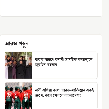
আরও পড়ুন
বাবার স্মরণে বনানী সামরিক কবরস্থানে
জুবাইদা রহমান
নারী এশিয়া কাপ: ভারত–পাকিস্তান একই
গ্রুপে, কবে খেলবে বাংলাদেশ?