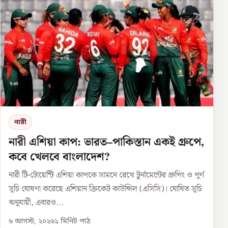
নারী
নারী এশিয়া কাপ: ভারত–পাকিস্তান একই গ্রুপে,
কবে খেলবে বাংলাদেশ?
নারী টি-টোয়েন্টি এশিয়া কাপকে সামনে রেখে টুর্নামেন্টের গ্রুপিং ও পূর্ণ
সূচি ঘোষণা করেছে এশিয়ান ক্রিকেট কাউন্সিল (এসিসি)। ঘোষিত সূচি
অনুযায়ী, এবারও...
৬ আগস্ট, ২০২৬
১
মিনিট পাঠ