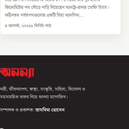
কিলোমিটার পথ দৌড়ে পাড়ি দিয়েছেন আলট্রা-রানার সোফি উডস।
কঠিনতম পর্বতপথগুলোর একটি ভিয়া আলপিনা...
৪ আগস্ট, ২০২৬
১
মিনিট পাঠ
নারী, জীবনযাপন, স্বাস্থ্য, সংস্কৃতি, সাহিত্য, বিনোদন ও
সমসাময়িক ভাবনা নিয়ে অনন্যা ম্যাগাজিন।
সম্পাদক ও প্রকাশক:
তাসমিমা হোসেন