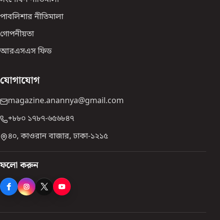
সংশোধন নীতিমালা
পাবলিশার নীতিমালা
গোপনীয়তা
আরএসএস ফিড
যোগাযোগ
magazine.anannya@gmail.com
+৮৮০ ১৭৮৭-৬৫৬৮৪৭
৪০, কাওরান বাজার, ঢাকা-১২১৫
ফলো করুন