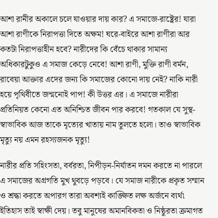
আশা রানীর অকালে চলে যাওয়ার দায় কার? এ সমাজে-রাষ্ট্রের! যারা
আশা রাণীকে নিরাপত্তা দিতে অক্ষম! ঘরে-বাইরে আশা রাণীরা আর
কতটা নিরাপত্তাহীন হবে? নারীদের কি বেঁচে থাকার সামান্য
অধিকারটুকুও এ সমাজ কেড়ে নেবে! আশা রাণী, মুক্তি রাণী বর্মন,
রাবেয়া আক্তার এদের জন্য কি সমাজের কোনো দায় নেই? নাকি নারী
হয়ে পৃথিবীতে জন্মনোই পাপ! কী উত্তর এর। এ সমাজে নারীরা
প্রতিনিয়ত কেনো এত অনিশ্চিত জীবন পার করবে! গতকাল যে সুস্থ-
স্বাভাবিক আজ তাকে মৃত্যের খাতায় নাম তুলতে হলো। তাও স্বাভাবিক
মৃত্যু নয় এমন রহস্যজনক মৃত্যু!
নারীর প্রতি সহিংসতা, বর্বরতা, নিপীড়ন-নির্যাতন দমন করতে না পারলে
এ সমাজের অগ্রগতি মুখ থুবড়ে পড়বে। যে সমাজ নারীকে প্রকৃত সম্মান
ও শ্রদ্ধা করতে অপারগ তারা অবশ্যই কাঙ্ক্ষিত লক্ষ অর্জনে ব্যর্থ৷
ইতিহাস তাই স্বাক্ষী দেয়। তবু মানুষের অমানবিকতা ও নিষ্ঠুরতা ক্রমাগত