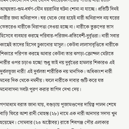
এমন কোনো দিন নেই যেদিন খবরেরকাগজের পাতায় নারী হত্যা-
আত্মহত্যা-গুম-ধর্ষণ-যৌন হয়রানির ঘটনা শোনা না যাচ্ছে। প্রতিটি দিনই
নারীর জন্য অনিরাপদ। ঘর থেকে বের হয়েই নারী অনিরাপদ নয় ঘরের
ভেতরেও নারীকে নিরাপত্তা দেওয়া হচ্ছে না। নারীকে তুরুপের তাস
হিসেবে ব্যবহার করছে পরিবার-পরিজন-প্রতিবেশী-দুর্বৃত্তরা। নারী সবার
কাছেই তাদের হিসেব চুকানোর মাসুল। কেউবা লালাসাবৃত্তিতে নারীকে
শিকারে পরিণত করছে আবার কেউবা তার ঝগড়া-ক্রোন্দল মেটাতে
নারীর ওপর চড়াও হচ্ছে! শুধু তাই নয় দুর্বৃত্তের হামলার শিকারও এই
দুর্বলভূজা নারী! এই দুর্বলতা শারীরিক নয় মানসিক। অধিকাংশ নারী
মনের দিক থেকে নমনীয়। ফলে নারীকে দাবার গুটি করে যত
মনোবাসনা সবটা পূরণ করার তাগিদ দেখা দেয়।
গণমাধ্যম বরাত জানা যায়, বগুড়ায় পূজামণ্ডপের দায়িত্ব পালন শেষে
বাড়ি ফিরে আশা রানী মোহন্ত (২৮) নামে এক নারী আনসার সদস্য খুন
হয়েছেন। সোমবার (২৩ অক্টোবর) রাতে শিবগঞ্জ পৌর এলাকার