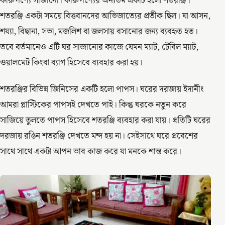
কারুপণ্যে সাজানো। কারুপণ্যের অন্যতম একটি হলো শতরঞ্জি।
শতরঞ্জি একটা সময়ে বিত্তবানদের আভিজাত্যের প্রতীক ছিল। যা আসন,
শয্যা, বিছানা, সভা, মজলিশ বা জলসায় বসানোর জন্য ব্যবহৃত হত।
তবে বর্তমানেও এটি ঘর সাজানোর কাজে যেমন ম্যাট, টেবিল ম্যাট,
ওয়ালমেট কিংবা ব্যাগ হিসেবে ব্যবহার করা হয়।
শতরঞ্জির বিভিন্ন জিনিসের একটি হলো পাপস। ঘরের দরজায় ইদানীং
আমরা প্লাস্টিকের পাপসই দেখতে পাই। কিন্তু ঘরকে নতুন করে
সাজিয়ে তুলতে পাপস হিসেবে শতরঞ্জি ব্যবহার করা যায়। প্রতিটি ঘরের
দরজায় রঙিন শতরঞ্জি দেখতে মন্দ হয় না। সেইসাথে ঘরে প্রবেশের
সাথে সাথে একটা আপন ভাব কাজ করে যা মনকে শান্ত করে।