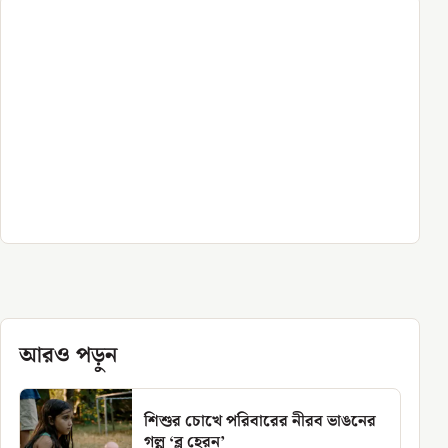
আরও পড়ুন
শিশুর চোখে পরিবারের নীরব ভাঙনের
গল্প ‘ব্লু হেরন’