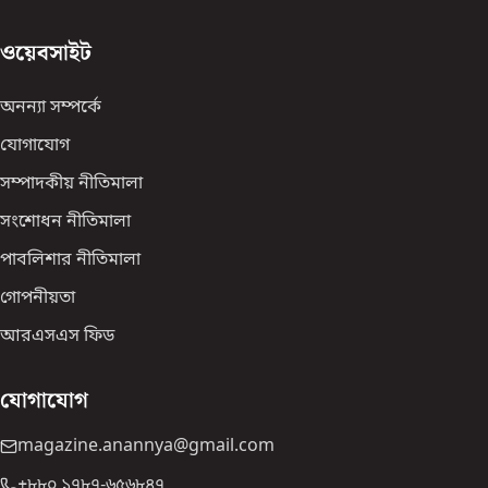
ওয়েবসাইট
অনন্যা সম্পর্কে
যোগাযোগ
সম্পাদকীয় নীতিমালা
সংশোধন নীতিমালা
পাবলিশার নীতিমালা
গোপনীয়তা
আরএসএস ফিড
যোগাযোগ
magazine.anannya@gmail.com
+৮৮০ ১৭৮৭-৬৫৬৮৪৭