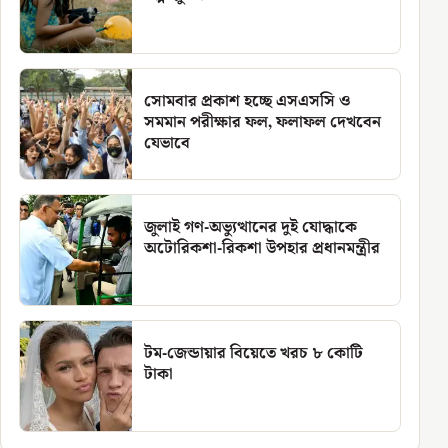
সোমবার প্রকাশ হচ্ছে এসএসসি ও
সমমান পরীক্ষার ফল, ফলাফল দেখবেন
যেভাবে
জুলাই গণ-অভ্যুত্থানের দুই যোদ্ধাকে
অটোরিকশা-রিকশা উপহার প্রধানমন্ত্রীর
টম-জেন্ডায়ার বিয়েতে খরচ ৮ কোটি
টাকা