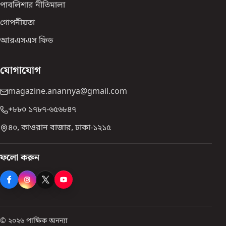
পাবলিশার নীতিমালা
গোপনীয়তা
আরএসএস ফিড
যোগাযোগ
magazine.anannya@gmail.com
+৮৮০ ১৭৮৭-৬৫৬৮৪৭
৪০, কাওরান বাজার, ঢাকা-১২১৫
ফলো করুন
© ২০২৬ পাক্ষিক অনন্যা