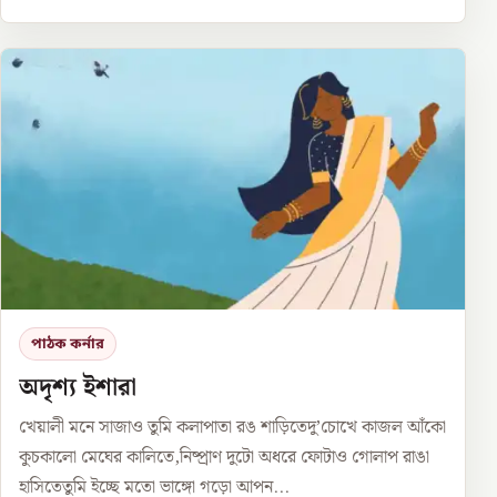
পাঠক কর্নার
অদৃশ্য ইশারা
খেয়ালী মনে সাজাও তুমি কলাপাতা রঙ শাড়িতেদু’চোখে কাজল আঁকো
কুচকালো মেঘের কালিতে,নিষ্প্রাণ দুটো অধরে ফোটাও গোলাপ রাঙা
হাসিতেতুমি ইচ্ছে মতো ভাঙ্গো গড়ো আপন...