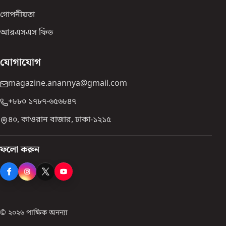
গোপনীয়তা
আরএসএস ফিড
যোগাযোগ
magazine.anannya@gmail.com
+৮৮০ ১৭৮৭-৬৫৬৮৪৭
৪০, কাওরান বাজার, ঢাকা-১২১৫
ফলো করুন
© ২০২৬ পাক্ষিক অনন্যা