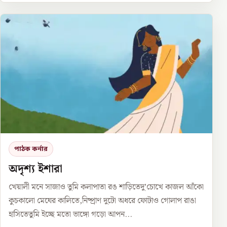
পাঠক কর্নার
অদৃশ্য ইশারা
খেয়ালী মনে সাজাও তুমি কলাপাতা রঙ শাড়িতেদু’চোখে কাজল আঁকো
কুচকালো মেঘের কালিতে,নিষ্প্রাণ দুটো অধরে ফোটাও গোলাপ রাঙা
হাসিতেতুমি ইচ্ছে মতো ভাঙ্গো গড়ো আপন...