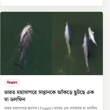
বিশ্লেষণ
ভারত মহাসাগরে সন্তানকে আঁকড়ে ছুটছে এক
মা ডলফিন
ভারত মহাসাগরে ফ্র্যাগল (Fraggle) নামের এক শোকাহত মা ডলফিন