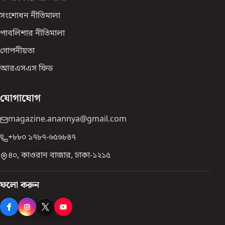
সংশোধন নীতিমালা
পাবলিশার নীতিমালা
গোপনীয়তা
আরএসএস ফিড
যোগাযোগ
magazine.anannya@gmail.com
+৮৮০ ১৭৮৭-৬৫৬৮৪৭
৪০, কাওরান বাজার, ঢাকা-১২১৫
ফলো করুন