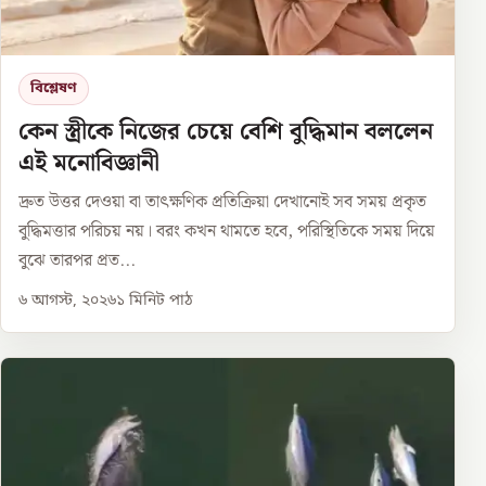
বিশ্লেষণ
কেন স্ত্রীকে নিজের চেয়ে বেশি বুদ্ধিমান বললেন
এই মনোবিজ্ঞানী
দ্রুত উত্তর দেওয়া বা তাৎক্ষণিক প্রতিক্রিয়া দেখানোই সব সময় প্রকৃত
বুদ্ধিমত্তার পরিচয় নয়। বরং কখন থামতে হবে, পরিস্থিতিকে সময় দিয়ে
বুঝে তারপর প্রত...
৬ আগস্ট, ২০২৬
১
মিনিট পাঠ