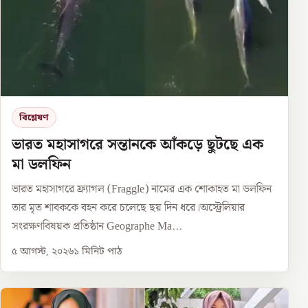
বিশ্লেষণ
ভারত মহাসাগরে সন্তানকে আঁকড়ে ছুটছে এক
মা ডলফিন
ভারত মহাসাগরে ফ্র্যাগল (Fraggle) নামের এক শোকাহত মা ডলফিন
তার মৃত শাবককে বহন করে চলেছে ছয় দিন ধরে।অস্ট্রেলিয়ার
সংরক্ষণবিষয়ক প্রতিষ্ঠান Geographe Ma...
৫ আগস্ট, ২০২৬
১
মিনিট পাঠ