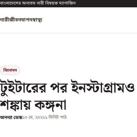
বাংলাদেশের অন্যতম নারী বিষয়ক ম্যাগাজিন
নারী
জীবনযাপন
স্বাস্থ্য
বিনোদন
টুইটারের পর ইনস্টাগ্রাম
শঙ্কায় কঙ্গনা
অনন্যা ডেস্ক
১০ মে, ২০২১
১
মিনিট পাঠ