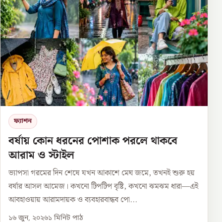
ফ্যাশন
বর্ষায় কোন ধরনের পোশাক পরলে থাকবে
আরাম ও স্টাইল
ভ্যাপসা গরমের দিন শেষে যখন আকাশে মেঘ জমে, তখনই শুরু হয়
বর্ষার আসল আমেজ। কখনো টিপটিপ বৃষ্টি, কখনো ঝমঝম ধারা—এই
আবহাওয়ায় আরামদায়ক ও ব্যবহারবান্ধব পো...
১৬ জুন, ২০২৬
১
মিনিট পাঠ