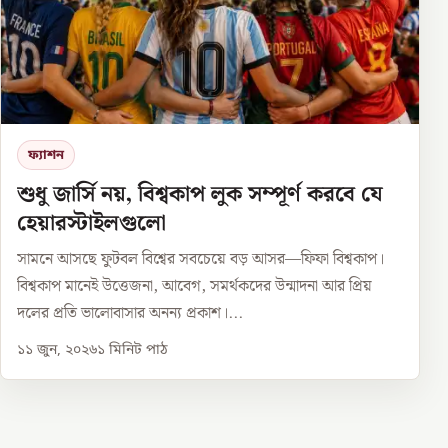
ফ্যাশন
শুধু জার্সি নয়, বিশ্বকাপ লুক সম্পূর্ণ করবে যে
হেয়ারস্টাইলগুলো
সামনে আসছে ফুটবল বিশ্বের সবচেয়ে বড় আসর—ফিফা বিশ্বকাপ।
বিশ্বকাপ মানেই উত্তেজনা, আবেগ, সমর্থকদের উন্মাদনা আর প্রিয়
দলের প্রতি ভালোবাসার অনন্য প্রকাশ।...
১১ জুন, ২০২৬
১
মিনিট পাঠ