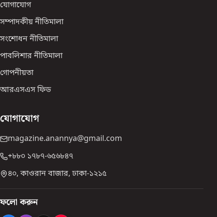
যোগাযোগ
সম্পাদকীয় নীতিমালা
সংশোধন নীতিমালা
পাবলিশার নীতিমালা
গোপনীয়তা
আরএসএস ফিড
যোগাযোগ
magazine.anannya@gmail.com
+৮৮০ ১৭৮৭-৬৫৬৮৪৭
৪০, কাওরান বাজার, ঢাকা-১২১৫
ফলো করুন