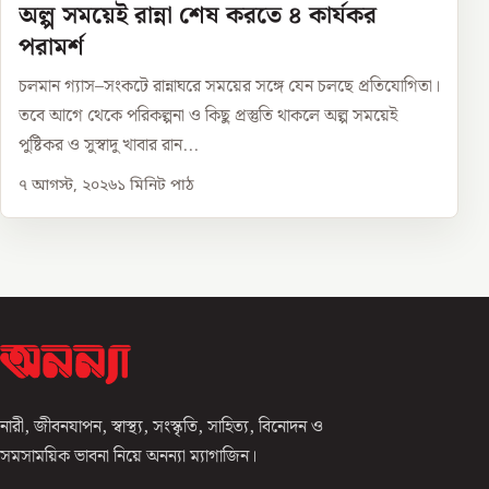
অল্প সময়েই রান্না শেষ করতে ৪ কার্যকর
পরামর্শ
চলমান গ্যাস–সংকটে রান্নাঘরে সময়ের সঙ্গে যেন চলছে প্রতিযোগিতা।
তবে আগে থেকে পরিকল্পনা ও কিছু প্রস্তুতি থাকলে অল্প সময়েই
পুষ্টিকর ও সুস্বাদু খাবার রান...
৭ আগস্ট, ২০২৬
১
মিনিট পাঠ
নারী, জীবনযাপন, স্বাস্থ্য, সংস্কৃতি, সাহিত্য, বিনোদন ও
সমসাময়িক ভাবনা নিয়ে অনন্যা ম্যাগাজিন।