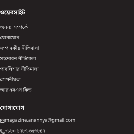
ওয়েবসাইট
অনন্যা সম্পর্কে
যোগাযোগ
সম্পাদকীয় নীতিমালা
সংশোধন নীতিমালা
পাবলিশার নীতিমালা
গোপনীয়তা
আরএসএস ফিড
যোগাযোগ
magazine.anannya@gmail.com
+৮৮০ ১৭৮৭-৬৫৬৮৪৭