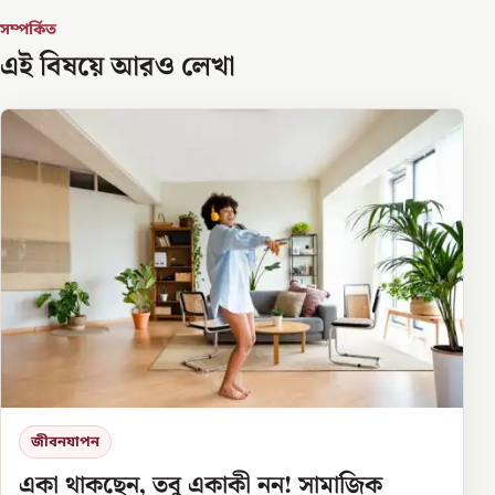
সম্পর্কিত
এই বিষয়ে আরও লেখা
জীবনযাপন
একা থাকছেন, তবু একাকী নন! সামাজিক