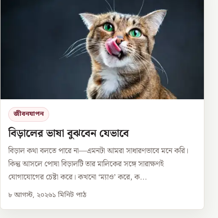
জীবনযাপন
বিড়ালের ভাষা বুঝবেন যেভাবে
বিড়াল কথা বলতে পারে না—এমনটা আমরা সাধারণভাবে মনে করি।
কিন্তু আসলে পোষা বিড়ালটি তার মালিকের সঙ্গে সারাক্ষণই
যোগাযোগের চেষ্টা করে। কখনো ‘ম্যাও’ করে, ক...
৮ আগস্ট, ২০২৬
১
মিনিট পাঠ