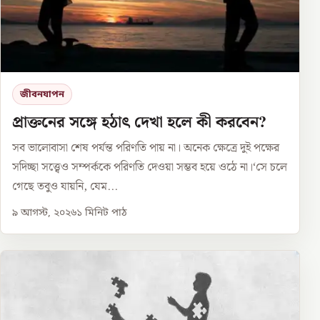
জীবনযাপন
প্রাক্তনের সঙ্গে হঠাৎ দেখা হলে কী করবেন?
সব ভালোবাসা শেষ পর্যন্ত পরিণতি পায় না। অনেক ক্ষেত্রে দুই পক্ষের
সদিচ্ছা সত্ত্বেও সম্পর্ককে পরিণতি দেওয়া সম্ভব হয়ে ওঠে না।‘সে চলে
গেছে তবুও যায়নি, যেম...
৯ আগস্ট, ২০২৬
১
মিনিট পাঠ