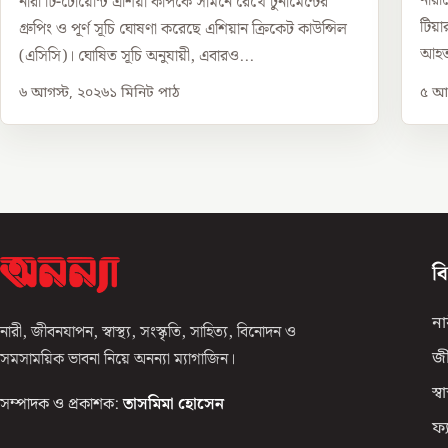
নারী
নারী টি-টোয়েন্টি এশিয়া কাপকে সামনে রেখে টুর্নামেন্টের
টিয়
গ্রুপিং ও পূর্ণ সূচি ঘোষণা করেছে এশিয়ান ক্রিকেট কাউন্সিল
আহত
(এসিসি)। ঘোষিত সূচি অনুযায়ী, এবারও...
৬ আগস্ট, ২০২৬
১
মিনিট পাঠ
৫ আগ
ব
না
নারী, জীবনযাপন, স্বাস্থ্য, সংস্কৃতি, সাহিত্য, বিনোদন ও
সমসাময়িক ভাবনা নিয়ে অনন্যা ম্যাগাজিন।
জ
স্বাস
সম্পাদক ও প্রকাশক:
তাসমিমা হোসেন
ফ্