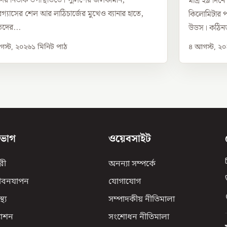
দের নির্ভীক উপস্থিতিতে। পুলিশের জলকামান,
মাত্র ২৯ দিন
ারগ্যাসের শেল আর লাঠিচার্জের মুখেও ব্যানার হাতে,
কিলোমিটার পথ
দের...
উডস। কঠিনত
স্ট, ২০২৬
১
মিনিট পাঠ
৪ আগস্ট, ২
িভাগ
ওয়েবসাইট
রী
অনন্যা সম্পর্কে
ীবনযাপন
যোগাযোগ
্থ্য
সম্পাদকীয় নীতিমালা
যাশন
সংশোধন নীতিমালা