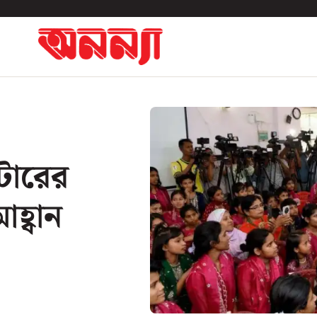
টারের
হ্বান