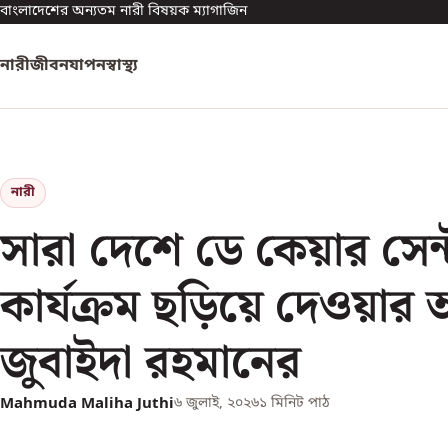
বাংলাদেশের অন্যতম নারী বিষয়ক ম্যাগাজিন
নারী
জীবনযাপন
স্বাস্থ্য
নারী
সারা দেশে ডে কেয়ার সেন্
কার্যক্রম ছড়িয়ে দেওয়ার আ
জুবাইদা রহমানের
Mahmuda Maliha Juthi
৬ জুলাই, ২০২৬
১
মিনিট পাঠ