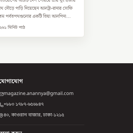
ে ইউরোপের আটটি দেশ পেরিয়ে প্রায় দুই হাজার
 দৌড়ে পাড়ি দিয়েছেন আলট্রা-রানার সোফি
ম পর্বতপথগুলোর একটি ভিয়া আলপিনা...
০২৬
১
মিনিট পাঠ
যোগাযোগ
magazine.anannya@gmail.com
+৮৮০ ১৭৮৭-৬৫৬৮৪৭
৪০, কাওরান বাজার, ঢাকা-১২১৫