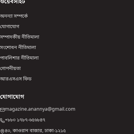
ওয়েবসাইট
অনন্যা সম্পর্কে
যোগাযোগ
সম্পাদকীয় নীতিমালা
সংশোধন নীতিমালা
পাবলিশার নীতিমালা
গোপনীয়তা
আরএসএস ফিড
যোগাযোগ
magazine.anannya@gmail.com
+৮৮০ ১৭৮৭-৬৫৬৮৪৭
৪০, কাওরান বাজার, ঢাকা-১২১৫