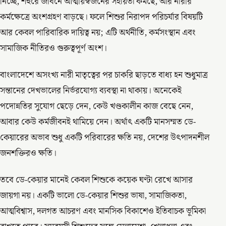
নিচ্ছে, শহুরে জীবনে আত্মীয়স্বজনের সহায়তা কমছে, আর নারীর
কর্মক্ষেত্রে অংশগ্রহণ বাড়ছে। ফলে শিশুর নিরাপদ পরিচর্যার বিষয়টি
আর কেবল পারিবারিক দায়িত্ব নয়; এটি অর্থনীতি, কর্মসংস্থান এবং
সামাজিক নীতিরও গুরুত্বপূর্ণ অংশ।
বাংলাদেশে অসংখ্য নারী মাতৃত্বের পর চাকরি ছাড়তে বাধ্য হন শুধুমাত্র
সন্তানের দেখভালের নির্ভরযোগ্য ব্যবস্থা না থাকায়। অনেকেই
পদোন্নতির সুযোগ ছেড়ে দেন, কেউ খণ্ডকালীন কাজ বেছে নেন,
আবার কেউ কর্মজীবনই থামিয়ে দেন। অর্থাৎ একটি মানসম্মত ডে-
কেয়ারের অভাব শুধু একটি পরিবারের ক্ষতি নয়, দেশের উৎপাদনশীল
জনশক্তিরও ক্ষতি।
তবে ডে-কেয়ার মানেই কেবল শিশুকে কয়েক ঘণ্টা রেখে আসার
জায়গা নয়। একটি ভালো ডে-কেয়ার শিশুর ভাষা, সামাজিকতা,
আত্মবিশ্বাস, দলগত আচরণ এবং মানসিক বিকাশেও ইতিবাচক ভূমিকা