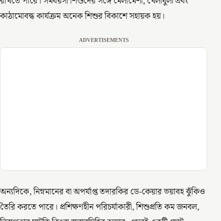
রাখতে পারে। সমবয়সী শিশুদের সঙ্গে মেলামেশা, খেলাধুলা এবং
কাঠামোবদ্ধ কার্যক্রম অনেক শিশুর বিকাশে সহায়ক হয়।
ADVERTISEMENTS
অন্যদিকে, নিম্নমানের বা অপর্যাপ্ত তদারকির ডে-কেয়ার ভয়াবহ ঝুঁকিও
তৈরি করতে পারে। প্রশিক্ষণহীন পরিচর্যাকারী, শিশুপ্রতি কম জনবল,