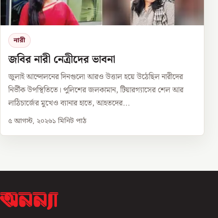
নারী
জবির নারী নেত্রীদের ভাবনা
জুলাই আন্দোলনের দিনগুলো আরও উত্তাল হয়ে উঠেছিল নারীদের
নির্ভীক উপস্থিতিতে। পুলিশের জলকামান, টিয়ারগ্যাসের শেল আর
লাঠিচার্জের মুখেও ব্যানার হাতে, আহতদের...
৫ আগস্ট, ২০২৬
১
মিনিট পাঠ