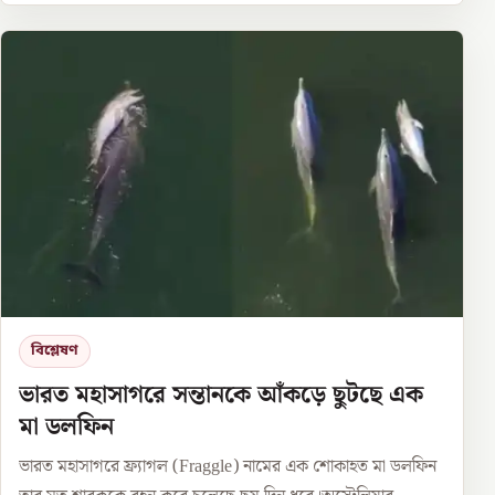
বিশ্লেষণ
ভারত মহাসাগরে সন্তানকে আঁকড়ে ছুটছে এক
মা ডলফিন
ভারত মহাসাগরে ফ্র্যাগল (Fraggle) নামের এক শোকাহত মা ডলফিন