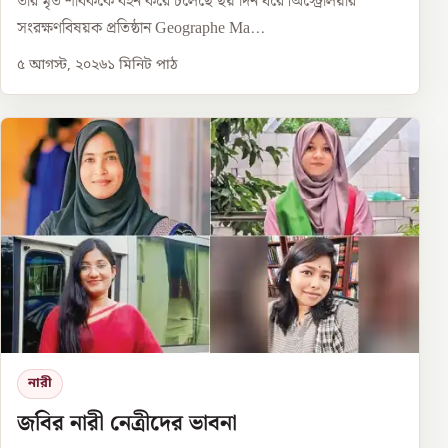
তার মৃত শাবককে বহন করে চলেছে ছয় দিন ধরে।অস্ট্রেলিয়ার
সংরক্ষণবিষয়ক প্রতিষ্ঠান Geographe Ma...
৫ আগস্ট, ২০২৬
১
মিনিট পাঠ
নারী
জবির নারী নেত্রীদের ভাবনা