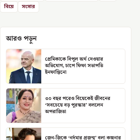
বিয়ে
সংসার
আরও পড়ুন
প্রেমিকাকে বিপুল অর্থ দেওয়ার
অভিযোগ, চাপে ফিফা সভাপতি
ইনফান্তিনো
৩০ বছর পরেও বিয়েকেই জীবনের
‘সবচেয়ে বড় পুরস্কার’ বললেন
অপরাজিতা
জেন-জিকে ‘নর্দমার প্রজন্ম’ বলা কঙ্গনার