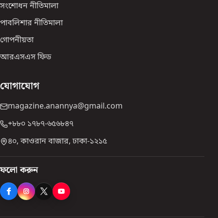
সংশোধন নীতিমালা
পাবলিশার নীতিমালা
গোপনীয়তা
আরএসএস ফিড
যোগাযোগ
magazine.anannya@gmail.com
+৮৮০ ১৭৮৭-৬৫৬৮৪৭
৪০, কাওরান বাজার, ঢাকা-১২১৫
ফলো করুন