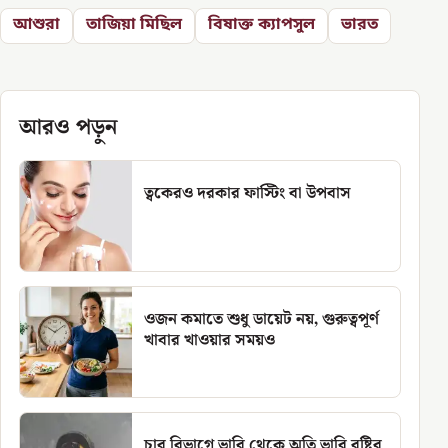
আশুরা
তাজিয়া মিছিল
বিষাক্ত ক্যাপসুল
ভারত
আরও পড়ুন
ত্বকেরও দরকার ফাস্টিং বা উপবাস
ওজন কমাতে শুধু ডায়েট নয়, গুরুত্বপূর্ণ
খাবার খাওয়ার সময়ও
চার বিভাগে ভারি থেকে অতি ভারি বৃষ্টির