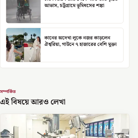
আভাস, চট্টগ্রামে ভূমিধসের শঙ্কা
কানের অদেখা লুকে নজর কাড়লেন
ঐশ্বরিয়া, গাউনে ৭ হাজারের বেশি মুক্তা
সম্পর্কিত
এই বিষয়ে আরও লেখা