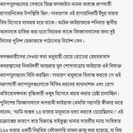
ক্যাপসুলগুলোর ভেতরে জিঙ্ক ফসফাইড নামক অত্যন্ত প্রাণঘাতী
রাসায়নিকের উপস্থিতি ছিল। সাধারণত এই রাসায়নিকটি ইঁদুর মারার
বিষ হিসেবে ব্যবহৃত হয়ে থাকে। আটক ফাইয়াজকে শনিবার স্থানীয়
আদালতে হাজির করা হলে বিচারক তাকে জিজ্ঞাসাবাদের জন্য দুই
দিনের পুলিশ হেফাজতে পাঠানোর নির্দেশ দেন।
তদন্তকারীদের দেওয়া তথ্য অনুযায়ী রেয়ে রোডের রেহমতাবাদ
কবরস্থানের নিকটবর্তী আশুরার মূল শোভাযাত্রায় ফাইয়াজ ওই বিষাক্ত
ক্যাপসুলগুলো বিলি করছিল। সাধারণ মানুষকে বিভ্রান্ত করতে সে ওই
মরণঘাতী ক্যাপসুলগুলোকে বিভিন্ন ধরনের ব্যথানাশক এবং রোগ
প্রতিরোধক্ষমতা বৃদ্ধিকারী ওষুধ হিসেবে প্রচার করার চেষ্টা চালাচ্ছিল।
পুলিশের জিজ্ঞাসাবাদে অপরাধী ফাইয়াজ প্রেমজি সরাসরি স্বীকার করে
বলেন, ‘আমি অন্তত ১৫ হাজার মানুষকে হত্যা করতে চেয়েছিলাম।’ এই
চক্রান্তের কারণে তার বিরুদ্ধে বাইকুল্লা থানায় ভারতীয় ন্যায় সংহিতার
১২৩ ধারায় একটি নিয়মিত ফৌজদারি মামলা রুজু করা হয়েছে, যা বিষ