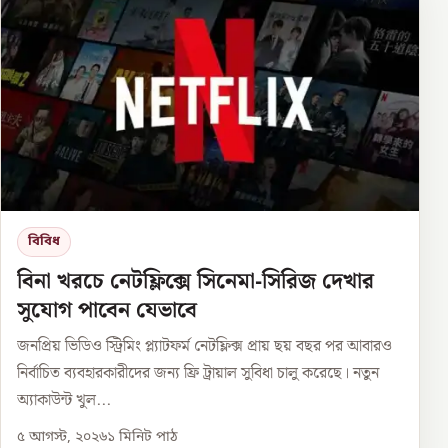
বিবিধ
বিনা খরচে নেটফ্লিক্সে সিনেমা-সিরিজ দেখার
সুযোগ পাবেন যেভাবে
জনপ্রিয় ভিডিও স্ট্রিমিং প্ল্যাটফর্ম নেটফ্লিক্স প্রায় ছয় বছর পর আবারও
নির্বাচিত ব্যবহারকারীদের জন্য ফ্রি ট্রায়াল সুবিধা চালু করেছে। নতুন
অ্যাকাউন্ট খুল...
৫ আগস্ট, ২০২৬
১
মিনিট পাঠ