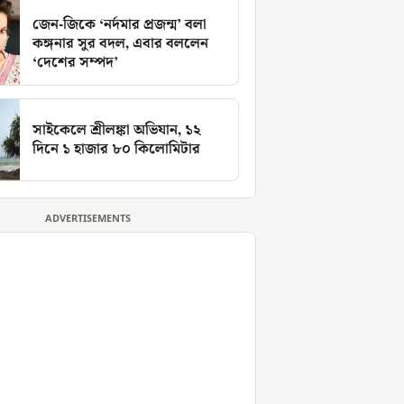
জেন-জিকে ‘নর্দমার প্রজন্ম’ বলা
কঙ্গনার সুর বদল, এবার বললেন
‘দেশের সম্পদ’
সাইকেলে শ্রীলঙ্কা অভিযান, ১২
দিনে ১ হাজার ৮০ কিলোমিটার
ADVERTISEMENTS