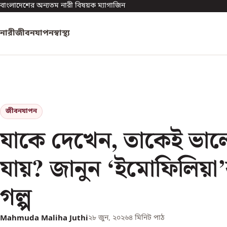
বাংলাদেশের অন্যতম নারী বিষয়ক ম্যাগাজিন
নারী
জীবনযাপন
স্বাস্থ্য
জীবনযাপন
যাকে দেখেন, তাকেই ভা
যায়? জানুন ‘ইমোফিলিয়
গল্প
Mahmuda Maliha Juthi
২৮ জুন, ২০২৬
৪
মিনিট পাঠ