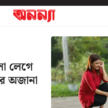
লো লেগে
া’র অজানা