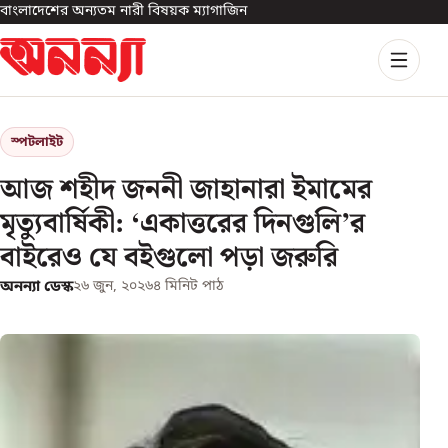
বাংলাদেশের অন্যতম নারী বিষয়ক ম্যাগাজিন
স্পটলাইট
আজ শহীদ জননী জাহানারা ইমামের
মৃত্যুবার্ষিকী: ‘একাত্তরের দিনগুলি’র
বাইরেও যে বইগুলো পড়া জরুরি
অনন্যা ডেস্ক
২৬ জুন, ২০২৬
৪
মিনিট পাঠ