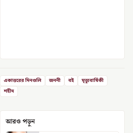
একাত্তরের দিনগুলি
জননী
বই
মৃত্যুবার্ষিকী
শহীদ
আরও পড়ুন