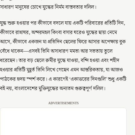
সাধারণ মানুষের চোখে যুদ্ধের নির্মম বাস্তবতার দলিল।
যুদ্ধ শুরু হওয়ার পর কীভাবে বদলে যায় একটি পরিবারের প্রতিটি দিন,
কীভাবে রান্নাঘর, অন্দরমহল কিংবা বসার ঘরেও যুদ্ধের ছায়া নেমে
আসে, কীভাবে একজন মা প্রতিদিন ছেলের ফিরে আসার অপেক্ষায় বুক
বেঁধে থাকেন—এসবই তিনি অসাধারণ মমতা আর সততায় তুলে
ধরেছেন। তার বড় ছেলে রুমীর যুদ্ধে যাওয়া, বন্দি হওয়া এবং শহীদ
হওয়ার প্রতিটি মুহূর্ত তিনি লিখে গেছেন এমন আন্তরিকতায়, যা আজও
পাঠকের হৃদয় স্পর্শ করে। এ কারণেই ‘একাত্তরের দিনগুলি’ শুধু একটি
বই নয়, বাংলাদেশের মুক্তিযুদ্ধের অন্যতম গুরুত্বপূর্ণ দলিল।
ADVERTISEMENTS