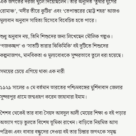
এক জগতের দরজা খুলে দিয়েছিলেন। তার অনূদিত ‘তুষার যুগের
রোমাঞ্চ’, ‘নদীর তীরে কুটির’ এবং ‘তেপান্তরের ছোট্ট শহর’ আজও
মূল্যবান অনুবাদ সাহিত্য হিসেবে বিবেচিত হতে পারে।
শুধু অনুবাদ নয়, তিনি শিশুদের জন্য লিখেছেন মৌলিক গল্পও।
‘গজকচ্ছপ’ ও ‘সাতটি তারার ঝিকিমিকি’ বই দুটিতে শিশুদের
কল্পনাজগৎ, মানবিকতা ও মূল্যবোধকে সুন্দরভাবে তুলে ধরা হয়েছে।
সময়ের চেয়ে এগিয়ে থাকা এক নারী
১৯২৯ সালের ৩ মে বর্তমান ভারতের পশ্চিমবঙ্গের মুর্শিদাবাদ জেলার
সুন্দরপুর গ্রামে জন্মগ্রহণ করেন জাহানারা ইমাম।
শৈশব থেকেই তার বাবা সৈয়দ আবদুল আলী মেয়ের শিক্ষা ও বই পড়ার
অভ্যাস গড়ে তুলতে বিশেষ ভূমিকা রাখেন। বাড়িতে নিয়মিত আসা
পত্রিকা এবং বাবার বন্ধুদের দেওয়া বই তার চিন্তার জগৎকে সমৃদ্ধ