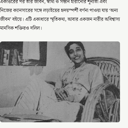
একাত্তরের পর তার জীবন, স্বামী ও সন্তান হারানোর শূন্যতা এবং
নিজের ক্যানসারের সঙ্গে লড়াইয়ের হৃদয়স্পর্শী বর্ণনা পাওয়া যায় ‘অন্য
জীবন’ বইয়ে। এটি একাধারে স্মৃতিকথা, আবার একজন নারীর অবিশ্বাস্য
মানসিক শক্তিরও দলিল।