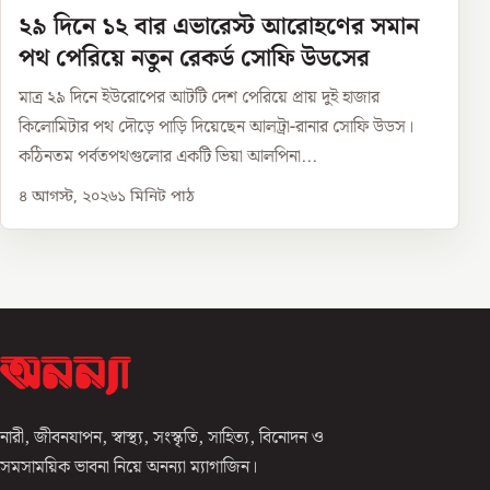
২৯ দিনে ১২ বার এভারেস্ট আরোহণের সমান
পথ পেরিয়ে নতুন রেকর্ড সোফি উডসের
মাত্র ২৯ দিনে ইউরোপের আটটি দেশ পেরিয়ে প্রায় দুই হাজার
কিলোমিটার পথ দৌড়ে পাড়ি দিয়েছেন আলট্রা-রানার সোফি উডস।
কঠিনতম পর্বতপথগুলোর একটি ভিয়া আলপিনা...
৪ আগস্ট, ২০২৬
১
মিনিট পাঠ
নারী, জীবনযাপন, স্বাস্থ্য, সংস্কৃতি, সাহিত্য, বিনোদন ও
সমসাময়িক ভাবনা নিয়ে অনন্যা ম্যাগাজিন।