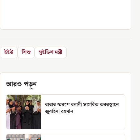
ইইউ
শিশু
সুইডিশ মন্ত্রী
আরও পড়ুন
বাবার স্মরণে বনানী সামরিক কবরস্থানে
জুবাইদা রহমান