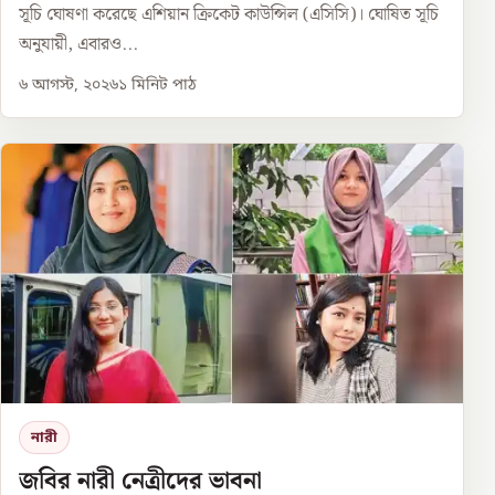
সূচি ঘোষণা করেছে এশিয়ান ক্রিকেট কাউন্সিল (এসিসি)। ঘোষিত সূচি
অনুযায়ী, এবারও...
৬ আগস্ট, ২০২৬
১
মিনিট পাঠ
নারী
জবির নারী নেত্রীদের ভাবনা