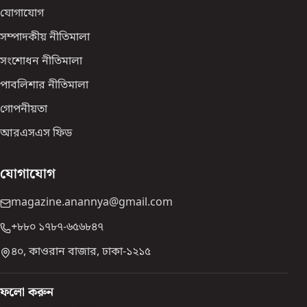
যোগাযোগ
সম্পাদকীয় নীতিমালা
সংশোধন নীতিমালা
পাবলিশার নীতিমালা
গোপনীয়তা
আরএসএস ফিড
যোগাযোগ
magazine.anannya@gmail.com
+৮৮০ ১৭৮৭-৬৫৬৮৪৭
৪০, কাওরান বাজার, ঢাকা-১২১৫
ফলো করুন