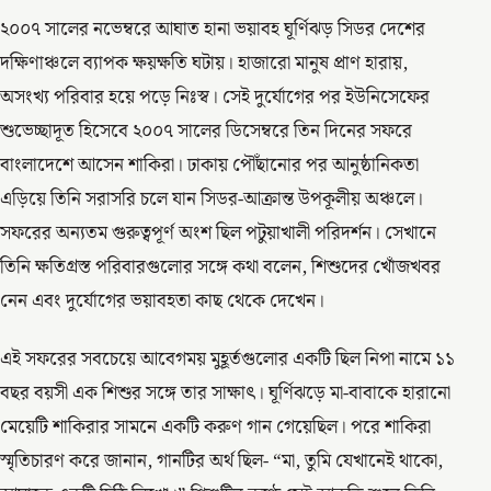
২০০৭ সালের নভেম্বরে আঘাত হানা ভয়াবহ ঘূর্ণিঝড় সিডর দেশের
দক্ষিণাঞ্চলে ব্যাপক ক্ষয়ক্ষতি ঘটায়। হাজারো মানুষ প্রাণ হারায়,
অসংখ্য পরিবার হয়ে পড়ে নিঃস্ব। সেই দুর্যোগের পর ইউনিসেফের
শুভেচ্ছাদূত হিসেবে ২০০৭ সালের ডিসেম্বরে তিন দিনের সফরে
বাংলাদেশে আসেন শাকিরা। ঢাকায় পৌঁছানোর পর আনুষ্ঠানিকতা
এড়িয়ে তিনি সরাসরি চলে যান সিডর-আক্রান্ত উপকূলীয় অঞ্চলে।
সফরের অন্যতম গুরুত্বপূর্ণ অংশ ছিল পটুয়াখালী পরিদর্শন। সেখানে
তিনি ক্ষতিগ্রস্ত পরিবারগুলোর সঙ্গে কথা বলেন, শিশুদের খোঁজখবর
নেন এবং দুর্যোগের ভয়াবহতা কাছ থেকে দেখেন।
এই সফরের সবচেয়ে আবেগময় মুহূর্তগুলোর একটি ছিল নিপা নামে ১১
বছর বয়সী এক শিশুর সঙ্গে তার সাক্ষাৎ। ঘূর্ণিঝড়ে মা-বাবাকে হারানো
মেয়েটি শাকিরার সামনে একটি করুণ গান গেয়েছিল। পরে শাকিরা
স্মৃতিচারণ করে জানান, গানটির অর্থ ছিল- “মা, তুমি যেখানেই থাকো,