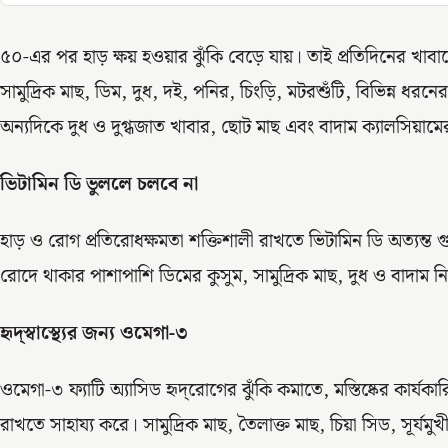
৫০-এর পর হাড় ক্ষয় হওয়ার ঝুঁকি বেড়ে যায়। তাই প্রতিদিনের খাব
সামুদ্রিক মাছ, ডিম, দুধ, দই, পনির, চিংড়ি, মটরশুঁটি, বিভিন্ন 
অন্যদিকে দুধ ও দুগ্ধজাত খাবার, ছোট মাছ এবং বাদাম ক্যালসিয়ামে
ভিটামিন ডি ভুললে চলবে না
হাড় ও রোগ প্রতিরোধক্ষমতা শক্তিশালী রাখতে ভিটামিন ডি অত্যন্ত গুর
রোদে থাকার পাশাপাশি ডিমের কুসুম, সামুদ্রিক মাছ, দুধ ও বাদাম
হৃদ্‌স্বাস্থ্যের জন্য ওমেগা-৩
ওমেগা-৩ ফ্যাটি অ্যাসিড হৃদ্‌রোগের ঝুঁকি কমাতে, মস্তিষ্কের কার্যকা
রাখতে সাহায্য করে। সামুদ্রিক মাছ, তৈলাক্ত মাছ, চিয়া সিড, সূর্যম