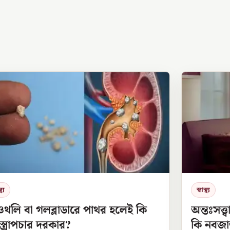
থ্য
স্বাস্থ্য
ওথলি বা গলব্লাডারে পাথর হলেই কি
অন্তঃসত্
ত্রোপচার দরকার?
কি নবজা