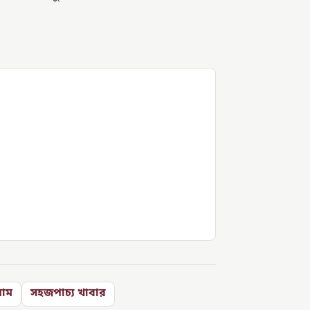
য়াম
সহজপাচ্য খাবার