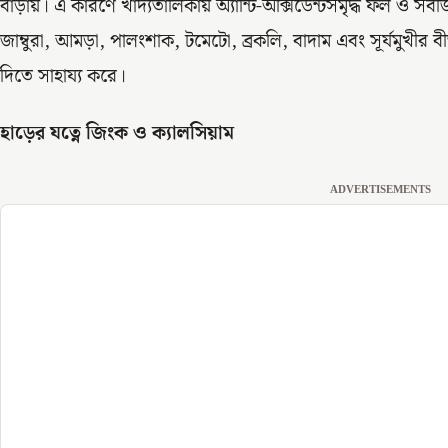
বাড়ায়। এ কারণে খাদ্যতালিকায় অ্যান্টি-অক্সিডেন্টসমৃদ্ধ ফল ও সবজি
জাম্বুরা, আমড়া, পালংশাক, টমেটো, ব্রকলি, বাদাম এবং সূর্যমুখীর ব
দিতে সাহায্য করে।
হাড়ের যত্নে জিংক ও ক্যালসিয়াম
ADVERTISEMENTS