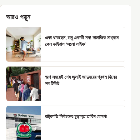
আরও পড়ুন
একা থাকছেন, তবু একাকী নন! সামাজিক মাধ্যমে
কেন ভাইরাল ‘সলো লাইফ’
অল্প সময়েই শেষ জুলাই জাদুঘরের প্রথম দিনের
সব টিকিট
রাষ্ট্রপতি নির্বাচনের চূড়ান্ত তারিখ ঘোষণা