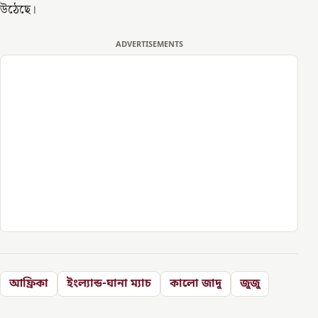
উঠেছে।
ADVERTISEMENTS
আফ্রিকা
ইংল্যান্ড-ঘানা ম্যাচ
কালো জাদু
জুজু