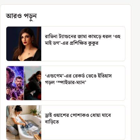
আরও পড়ুন
রাভিনা ট্যান্ডনের জামা কামড়ে ধরল ‘ওহ
মাই ডগ’-এর প্রশিক্ষিত কুকুর
‘এন্ডগেম’-এর রেকর্ড ভেঙে ইতিহাস
গড়ল ‘স্পাইডার-ম্যান’
ড্রাই ওয়াশের পোশাকও ধোয়া যাবে
বাড়িতে