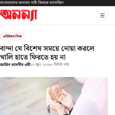
বাংলাদেশের অন্যতম নারী বিষয়ক ম্যাগাজিন
এডিটরস পিক
বান্দা যে বিশেষ সময়ে দোয়া করলে
খালি হাতে ফিরতে হয় না
জারিন তাসনীম ওহী
২২ জুন, ২০২৬
২
মিনিট পাঠ