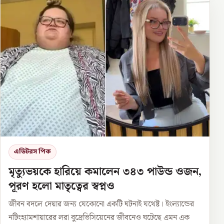
এডিটরস পিক
মৃত্যুভয়কে হারিয়ে কমালেন ৩৪৩ পাউন্ড ওজন,
পূরণ হলো মাতৃত্বের স্বপ্নও
জীবন বদলে দেয়ার জন্য যেকোনো একটি ঘটনাই যথেষ্ট। ইংল্যান্ডের
নটিংহ্যামশায়ারের লরা বুদ্রেভিসিয়েনের জীবনেও ঘটেছে এমন এক