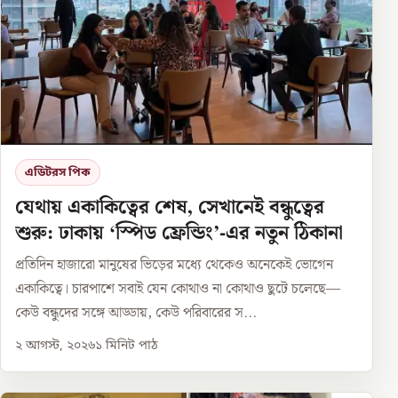
এডিটরস পিক
যেথায় একাকিত্বের শেষ, সেখানেই বন্ধুত্বের
শুরু: ঢাকায় ‘স্পিড ফ্রেন্ডিং’-এর নতুন ঠিকানা
প্রতিদিন হাজারো মানুষের ভিড়ের মধ্যে থেকেও অনেকেই ভোগেন
একাকিত্বে। চারপাশে সবাই যেন কোথাও না কোথাও ছুটে চলেছে—
কেউ বন্ধুদের সঙ্গে আড্ডায়, কেউ পরিবারের স...
২ আগস্ট, ২০২৬
১
মিনিট পাঠ