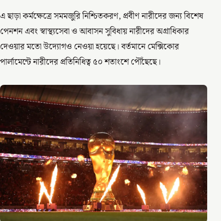
এ ছাড়া কর্মক্ষেত্রে সমমজুরি নিশ্চিতকরণ, প্রবীণ নারীদের জন্য বিশেষ
পেনশন এবং স্বাস্থ্যসেবা ও আবাসন সুবিধায় নারীদের অগ্রাধিকার
দেওয়ার মতো উদ্যোগও নেওয়া হয়েছে। বর্তমানে মেক্সিকোর
পার্লামেন্টে নারীদের প্রতিনিধিত্ব ৫০ শতাংশে পৌঁছেছে।