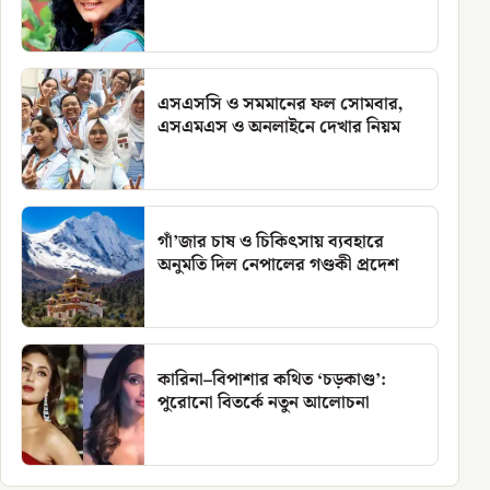
এসএসসি ও সমমানের ফল সোমবার,
এসএমএস ও অনলাইনে দেখার নিয়ম
গাঁ’জার চাষ ও চিকিৎসায় ব্যবহারে
অনুমতি দিল নেপালের গণ্ডকী প্রদেশ
কারিনা–বিপাশার কথিত ‘চড়কাণ্ড’:
পুরোনো বিতর্কে নতুন আলোচনা