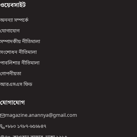
ওয়েবসাইট
অনন্যা সম্পর্কে
যোগাযোগ
সম্পাদকীয় নীতিমালা
সংশোধন নীতিমালা
পাবলিশার নীতিমালা
গোপনীয়তা
আরএসএস ফিড
যোগাযোগ
magazine.anannya@gmail.com
+৮৮০ ১৭৮৭-৬৫৬৮৪৭