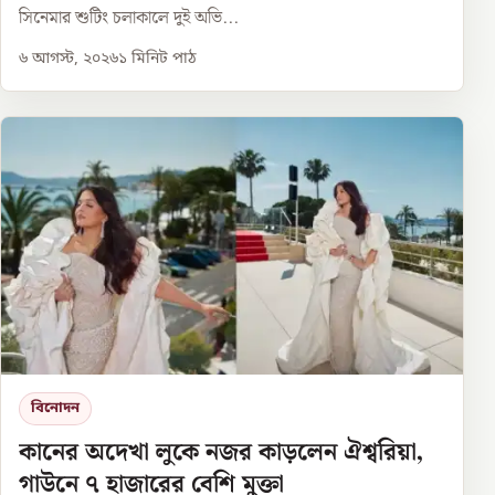
সিনেমার শুটিং চলাকালে দুই অভি...
৬ আগস্ট, ২০২৬
১
মিনিট পাঠ
বিনোদন
কানের অদেখা লুকে নজর কাড়লেন ঐশ্বরিয়া,
গাউনে ৭ হাজারের বেশি মুক্তা