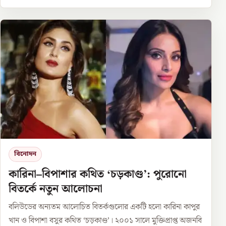
বিনোদন
কারিনা–বিপাশার কথিত ‘চড়কাণ্ড’: পুরোনো
বিতর্কে নতুন আলোচনা
বলিউডের অন্যতম আলোচিত বিতর্কগুলোর একটি হলো কারিনা কাপুর
খান ও বিপাশা বসুর কথিত ‘চড়কাণ্ড’। ২০০১ সালে মুক্তিপ্রাপ্ত অজনবি