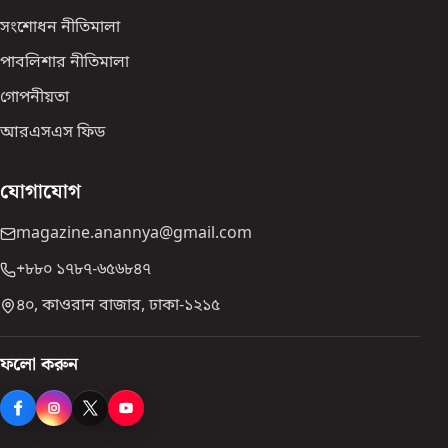
সংশোধন নীতিমালা
পাবলিশার নীতিমালা
গোপনীয়তা
আরএসএস ফিড
যোগাযোগ
magazine.anannya@gmail.com
+৮৮০ ১৭৮৭-৬৫৬৮৪৭
৪০, কাওরান বাজার, ঢাকা-১২১৫
ফলো করুন