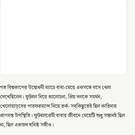
গত বিশ্বকাপের উদ্বোধনী ম্যাচে বাবা-মেয়ে একসঙ্গে বসে খেলা
দেখেছিলেন। ফুটবল নিয়ে আলোচনা, প্রিয় দলকে সমর্থন,
খেলোয়াড়দের পারফরম্যান্স নিয়ে তর্ক- সবকিছুতেই ছিল কারিনার
প্রাণবন্ত উপস্থিতি। ফুটবলপ্রেমী বাবার জীবনে মেয়েটি শুধু সন্তানই ছিল
না, ছিল একজন ঘনিষ্ঠ সঙ্গীও।