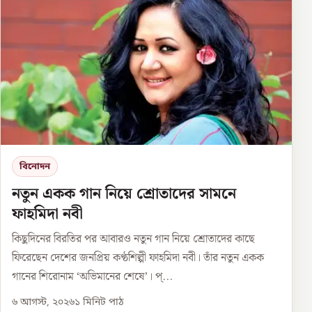
বিনোদন
নতুন একক গান নিয়ে শ্রোতাদের সামনে
ফাহমিদা নবী
কিছুদিনের বিরতির পর আবারও নতুন গান নিয়ে শ্রোতাদের কাছে
ফিরেছেন দেশের জনপ্রিয় কণ্ঠশিল্পী ফাহমিদা নবী। তাঁর নতুন একক
গানের শিরোনাম ‘অভিমানের শেষে’। প্...
৬ আগস্ট, ২০২৬
১
মিনিট পাঠ