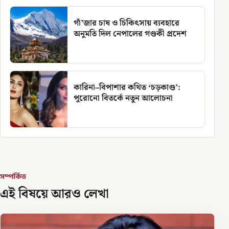
গাঁ’জার চাষ ও চিকিৎসায় ব্যবহারে
অনুমতি দিল নেপালের গণ্ডকী প্রদেশ
কারিনা–বিপাশার কথিত ‘চড়কাণ্ড’:
পুরোনো বিতর্কে নতুন আলোচনা
সম্পর্কিত
এই বিষয়ে আরও লেখা