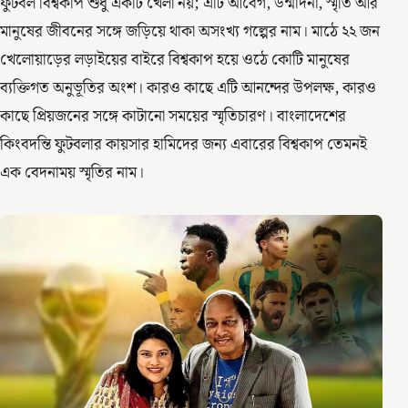
ফুটবল বিশ্বকাপ শুধু একটি খেলা নয়; এটি আবেগ, উন্মাদনা, স্মৃতি আর
মানুষের জীবনের সঙ্গে জড়িয়ে থাকা অসংখ্য গল্পের নাম। মাঠে ২২ জন
খেলোয়াড়ের লড়াইয়ের বাইরে বিশ্বকাপ হয়ে ওঠে কোটি মানুষের
ব্যক্তিগত অনুভূতির অংশ। কারও কাছে এটি আনন্দের উপলক্ষ, কারও
কাছে প্রিয়জনের সঙ্গে কাটানো সময়ের স্মৃতিচারণ। বাংলাদেশের
কিংবদন্তি ফুটবলার কায়সার হামিদের জন্য এবারের বিশ্বকাপ তেমনই
এক বেদনাময় স্মৃতির নাম।