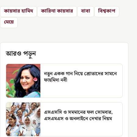
কায়সার হামিদ
কারিনা কায়সার
বাবা
বিশ্বকাপ
মেয়ে
আরও পড়ুন
নতুন একক গান নিয়ে শ্রোতাদের সামনে
ফাহমিদা নবী
এসএসসি ও সমমানের ফল সোমবার,
এসএমএস ও অনলাইনে দেখার নিয়ম