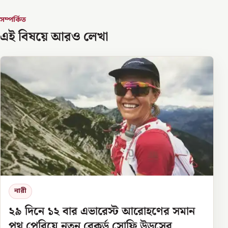
সম্পর্কিত
এই বিষয়ে আরও লেখা
নারী
২৯ দিনে ১২ বার এভারেস্ট আরোহণের সমান
পথ পেরিয়ে নতুন রেকর্ড সোফি উডসের