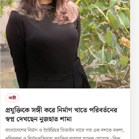
নারী
প্রযুক্তিকে সঙ্গী করে নির্মাণ খাতে পরিবর্তনের
স্বপ্ন দেখছেন নুজহাত শামা
বাংলাদেশের নির্মাণ ও ইন্টেরিয়র ডিজাইন খাতে গত এক দশকে নকশা,
পরিকল্পনা ও নির্মাণপ্রক্রিয়ায় প্রযুক্তির ব্যবহার অনেক বেড়েছে। কিন্তু