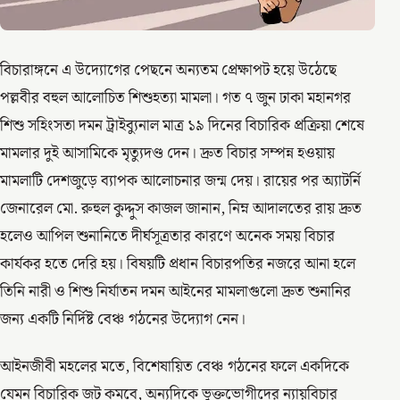
বিচারাঙ্গনে এ উদ্যোগের পেছনে অন্যতম প্রেক্ষাপট হয়ে উঠেছে
পল্লবীর বহুল আলোচিত শিশুহত্যা মামলা। গত ৭ জুন ঢাকা মহানগর
শিশু সহিংসতা দমন ট্রাইব্যুনাল মাত্র ১৯ দিনের বিচারিক প্রক্রিয়া শেষে
মামলার দুই আসামিকে মৃত্যুদণ্ড দেন। দ্রুত বিচার সম্পন্ন হওয়ায়
মামলাটি দেশজুড়ে ব্যাপক আলোচনার জন্ম দেয়। রায়ের পর অ্যাটর্নি
জেনারেল মো. রুহুল কুদ্দুস কাজল জানান, নিম্ন আদালতের রায় দ্রুত
হলেও আপিল শুনানিতে দীর্ঘসূত্রতার কারণে অনেক সময় বিচার
কার্যকর হতে দেরি হয়। বিষয়টি প্রধান বিচারপতির নজরে আনা হলে
তিনি নারী ও শিশু নির্যাতন দমন আইনের মামলাগুলো দ্রুত শুনানির
জন্য একটি নির্দিষ্ট বেঞ্চ গঠনের উদ্যোগ নেন।
আইনজীবী মহলের মতে, বিশেষায়িত বেঞ্চ গঠনের ফলে একদিকে
যেমন বিচারিক জট কমবে, অন্যদিকে ভুক্তভোগীদের ন্যায়বিচার