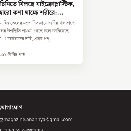
চিনিতে মিলছে মাইক্রোপ্লাস্টিক,
ারো কণা যাচ্ছে শরীরে:
সয়াবিন তেলের মতো নিত্যপ্রয়োজনীয় খাদ্যপণ্যে
্টিকের উপস্থিতি পাওয়া গেছে বলে জানিয়েছে
ষণা। গবেষকদের দাবি, এসব পণ্...
০২৬
১
মিনিট পাঠ
যোগাযোগ
magazine.anannya@gmail.com
+৮৮০ ১৭৮৭-৬৫৬৮৪৭