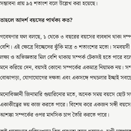
সম্ভাবনা প্রায় ৯৫ শতাংশ বলে উল্লেখ করা হয়েছে।
তাহলে আদর্শ বয়সের পার্থক্য কত?
গবেষণার ফল বলছে, ১ থেকে ৩ বছরের বয়সের ব্যবধান থাকা দম্পতিদ
বেশি। এই ক্ষেত্রে বিচ্ছেদের ঝুঁকি মাত্র ৩ শতাংশের মতো। সমবয়সী 
লক্ষ্য ও অভিজ্ঞতার মিল বেশি থাকায় সম্পর্ক টেকসই হতে পারে 
মনে করিয়ে দেন, বয়সই কোনো সম্পর্কের একমাত্র নিয়ামক নয়। সম্প
বোঝাপড়া, যোগাযোগের দক্ষতা এবং একসঙ্গে পথচলার ইচ্ছাই সবচেয়ে 
মনোবিজ্ঞানী জিনামারি গুয়ারিনোর মতে, অনেক সময় বয়সে ছোট সঙ্গ
একাকীত্বের ভয় কাজ করতে পারে। বিশেষ করে একজন সঙ্গী বয়সে
আশঙ্কা সম্পর্কের ওপর মানসিক চাপ তৈরি করতে পারে।