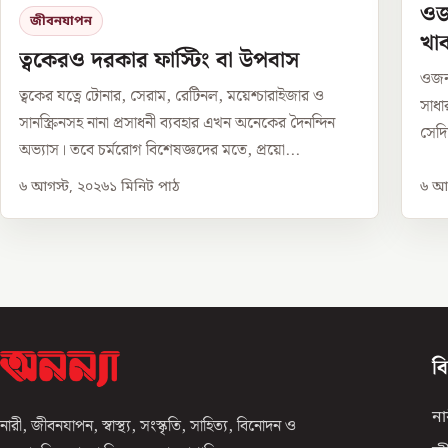
ওজন
জীবনযাপন
খা
ত্বকেরও দরকার ফাস্টিং বা উপবাস
ওজন 
ত্বকের যত্নে টোনার, সেরাম, রেটিনল, ময়েশ্চারাইজার ও
সাধা
সানস্ক্রিনসহ নানা প্রসাধনী ব্যবহার এখন অনেকের দৈনন্দিন
সেদি
অভ্যাস। তবে চর্মরোগ বিশেষজ্ঞদের মতে, প্রয়ো...
৬ আগস্ট, ২০২৬
১
মিনিট পাঠ
৬ আগ
ব
না
নারী, জীবনযাপন, স্বাস্থ্য, সংস্কৃতি, সাহিত্য, বিনোদন ও