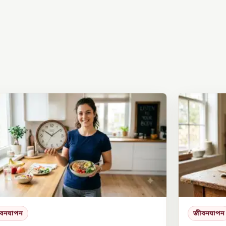
বনযাপন
জীবনযাপন