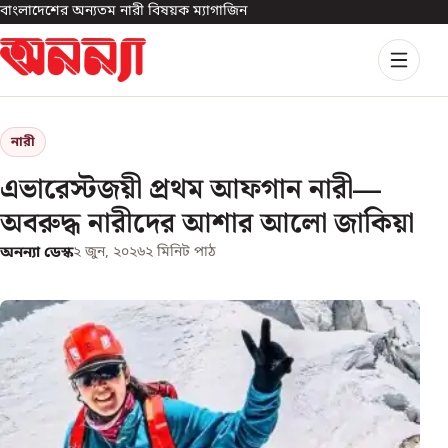
বাংলাদেশের অন্যতম নারী বিষয়ক ম্যাগাজিন
নারী
এভারেস্টজয়ী প্রথম আফগান নারী—
অবরুদ্ধ নারীদের আশার আলো জাকিয়া
অনন্যা ডেস্ক
২ জুন, ২০২৬
২
মিনিট পাঠ