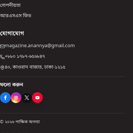
গোপনীয়তা
আরএসএস ফিড
যোগাযোগ
magazine.anannya@gmail.com
+৮৮০ ১৭৮৭-৬৫৬৮৪৭
৪০, কাওরান বাজার, ঢাকা-১২১৫
ফলো করুন
© ২০২৬ পাক্ষিক অনন্যা