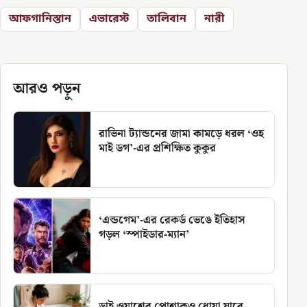
আফগানিস্তান
এভারেস্ট
তালিবান
নারী
আরও পড়ুন
রাভিনা ট্যান্ডনের জামা কামড়ে ধরল ‘ওহ
মাই ডগ’-এর প্রশিক্ষিত কুকুর
‘এন্ডগেম’-এর রেকর্ড ভেঙে ইতিহাস
গড়ল ‘স্পাইডার-ম্যান’
ড্রাই ওয়াশের পোশাকও ধোয়া যাবে