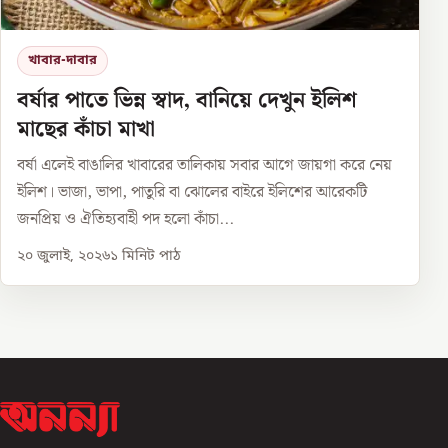
খাবার-দাবার
বর্ষার পাতে ভিন্ন স্বাদ, বানিয়ে দেখুন ইলিশ
মাছের কাঁচা মাখা
বর্ষা এলেই বাঙালির খাবারের তালিকায় সবার আগে জায়গা করে নেয়
ইলিশ। ভাজা, ভাপা, পাতুরি বা ঝোলের বাইরে ইলিশের আরেকটি
জনপ্রিয় ও ঐতিহ্যবাহী পদ হলো কাঁচা...
২০ জুলাই, ২০২৬
১
মিনিট পাঠ