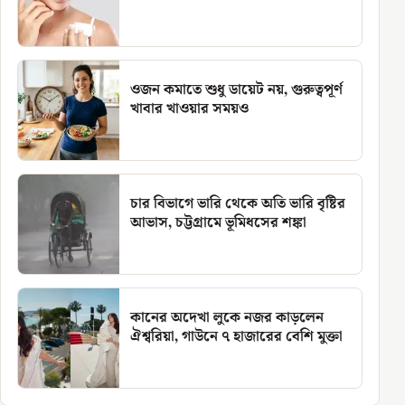
ওজন কমাতে শুধু ডায়েট নয়, গুরুত্বপূর্ণ
খাবার খাওয়ার সময়ও
চার বিভাগে ভারি থেকে অতি ভারি বৃষ্টির
আভাস, চট্টগ্রামে ভূমিধসের শঙ্কা
কানের অদেখা লুকে নজর কাড়লেন
ঐশ্বরিয়া, গাউনে ৭ হাজারের বেশি মুক্তা