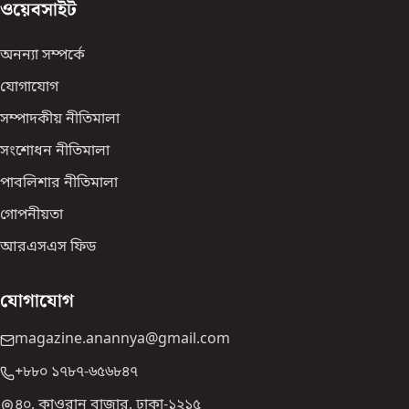
ওয়েবসাইট
অনন্যা সম্পর্কে
যোগাযোগ
সম্পাদকীয় নীতিমালা
সংশোধন নীতিমালা
পাবলিশার নীতিমালা
গোপনীয়তা
আরএসএস ফিড
যোগাযোগ
magazine.anannya@gmail.com
+৮৮০ ১৭৮৭-৬৫৬৮৪৭
৪০, কাওরান বাজার, ঢাকা-১২১৫