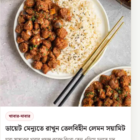
খাবার-দাবার
ডায়েট মেন্যুতে রাখুন তেলবিহীন লেমন সয়ামিট
যারা স্বাস্থ্যকর খাবার পছন্দ করেন কিংবা তেল এড়িয়ে চলতে চান,