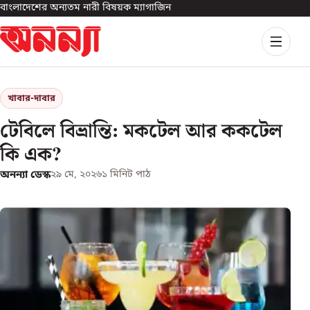
বাংলাদেশের অন্যতম নারী বিষয়ক ম্যাগাজিন
খাবার-দাবার
টেবিলে বিভ্রান্তি: মকটেল আর ককটেল
কি এক?
অনন্যা ডেস্ক
২৯ মে, ২০২৬
১
মিনিট পাঠ