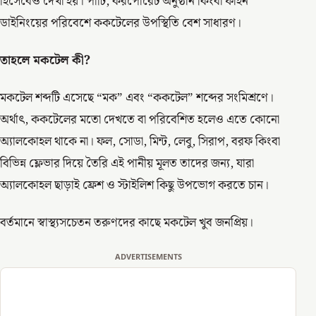
হিসেবেও দেখা হয়। পার্টি, করপোরেট অনুষ্ঠান কিংবা ফাইন
ডাইনিংয়ের পরিবেশে ককটেলের উপস্থিতি বেশ সাধারণ।
তাহলে মকটেল কী?
মকটেল শব্দটি এসেছে “মক” এবং “ককটেল” শব্দের সংমিশ্রণে।
অর্থাৎ, ককটেলের মতো দেখতে বা পরিবেশিত হলেও এতে কোনো
অ্যালকোহল থাকে না। ফল, সোডা, মিন্ট, লেবু, সিরাপ, বরফ কিংবা
বিভিন্ন ফ্লেভার দিয়ে তৈরি এই পানীয় মূলত তাদের জন্য, যারা
অ্যালকোহল ছাড়াই ফ্রেশ ও স্টাইলিশ কিছু উপভোগ করতে চান।
বর্তমানে স্বাস্থ্যসচেতন তরুণদের কাছে মকটেল খুব জনপ্রিয়।
ADVERTISEMENTS