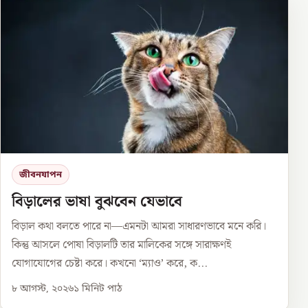
জীবনযাপন
বিড়ালের ভাষা বুঝবেন যেভাবে
বিড়াল কথা বলতে পারে না—এমনটা আমরা সাধারণভাবে মনে করি।
কিন্তু আসলে পোষা বিড়ালটি তার মালিকের সঙ্গে সারাক্ষণই
যোগাযোগের চেষ্টা করে। কখনো ‘ম্যাও’ করে, ক...
৮ আগস্ট, ২০২৬
১
মিনিট পাঠ