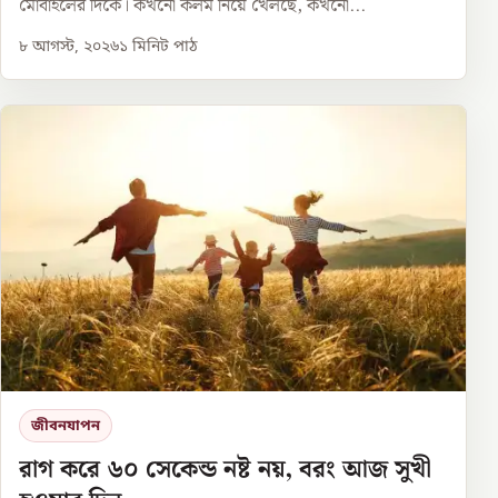
মোবাইলের দিকে। কখনো কলম নিয়ে খেলছে, কখনো...
৮ আগস্ট, ২০২৬
১
মিনিট পাঠ
জীবনযাপন
রাগ করে ৬০ সেকেন্ড নষ্ট নয়, বরং আজ সুখী