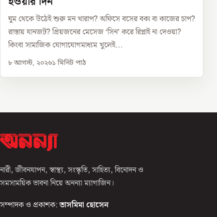
হওয়ার দিন
ঘুম থেকে উঠেই শুরু মন খারাপ? অফিসে বসের বকা বা কাজের চাপ?
রাস্তায় যানজট? প্রিয়জনের মেসেজ ‘সিন’ করে রিপ্লাই না দেওয়া?
কিংবা সামাজিক যোগাযোগমাধ্যম খুলেই...
৮ আগস্ট, ২০২৬
১
মিনিট পাঠ
নারী, জীবনযাপন, স্বাস্থ্য, সংস্কৃতি, সাহিত্য, বিনোদন ও
সমসাময়িক ভাবনা নিয়ে অনন্যা ম্যাগাজিন।
সম্পাদক ও প্রকাশক:
তাসমিমা হোসেন