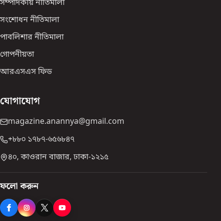
সম্পাদকীয় নীতিমালা
সংশোধন নীতিমালা
পাবলিশার নীতিমালা
গোপনীয়তা
আরএসএস ফিড
যোগাযোগ
magazine.anannya@gmail.com
+৮৮০ ১৭৮৭-৬৫৬৮৪৭
৪০, কাওরান বাজার, ঢাকা-১২১৫
ফলো করুন