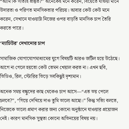
“আমি কি সত্যিই প্রস্তুত?” অনেকেই মনে করেন, বিয়েতে যাওয়া মানে
উদারতা ও পরিণত মানসিকতার পরিচয়। আবার কেউ কেউ মনে
করেন, সেখানে যাওয়াটা নিজের ওপর বাড়তি মানসিক চাপ তৈরি
করতে পারে।
‘ম্যাচিউর’ দেখানোর চাপ
সামাজিক যোগাযোগমাধ্যমের যুগে বিষয়টি আরও জটিল হয়ে উঠেছে।
আগে না গেলে হয়তো কেউ তেমন খেয়াল করত না। এখন ছবি,
ভিডিও, রিল, স্টোরির ভিড়ে সবকিছুই দৃশ্যমান।
অনেক সময় বন্ধুদের কাছ থেকেও চাপ আসে—“এত ভয় পেলে
চলবে?”, “গিয়ে দেখিয়ে দাও তুমি ভালো আছো।” কিন্তু সত্যি বলতে,
নিজেকে ভালো প্রমাণ করার জন্য কোনো অনুষ্ঠানে যাওয়ার প্রয়োজন
নেই। কারণ মানসিক সুস্থতা কোনো অভিনয়ের বিষয় নয়।