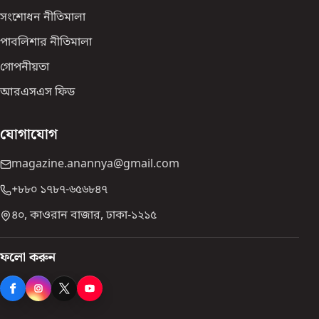
সংশোধন নীতিমালা
পাবলিশার নীতিমালা
গোপনীয়তা
আরএসএস ফিড
যোগাযোগ
magazine.anannya@gmail.com
+৮৮০ ১৭৮৭-৬৫৬৮৪৭
৪০, কাওরান বাজার, ঢাকা-১২১৫
ফলো করুন