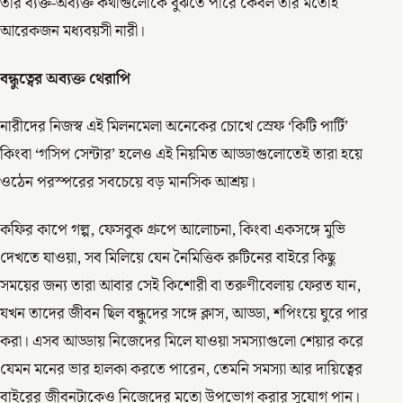
তার ব্যক্ত-অব্যক্ত কথাগুলোকে বুঝতে পারে কেবল তার মতোই
আরেকজন মধ্যবয়সী নারী।
বন্ধুত্বের অব্যক্ত থেরাপি
নারীদের নিজস্ব এই মিলনমেলা অনেকের চোখে স্রেফ ‘কিটি পার্টি’
কিংবা ‘গসিপ সেন্টার’ হলেও এই নিয়মিত আড্ডাগুলোতেই তারা হয়ে
ওঠেন পরস্পরের সবচেয়ে বড় মানসিক আশ্রয়।
কফির কাপে গল্প, ফেসবুক গ্রুপে আলোচনা, কিংবা একসঙ্গে মুভি
দেখতে যাওয়া, সব মিলিয়ে যেন নৈমিত্তিক রুটিনের বাইরে কিছু
সময়ের জন্য তারা আবার সেই কিশোরী বা তরুণীবেলায় ফেরত যান,
যখন তাদের জীবন ছিল বন্ধুদের সঙ্গে ক্লাস, আড্ডা, শপিংয়ে ঘুরে পার
করা। এসব আড্ডায় নিজেদের মিলে যাওয়া সমস্যাগুলো শেয়ার করে
যেমন মনের ভার হালকা করতে পারেন, তেমনি সমস্যা আর দায়িত্বের
বাইরের জীবনটাকেও নিজেদের মতো উপভোগ করার সুযোগ পান।