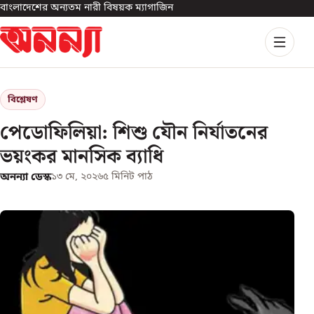
বাংলাদেশের অন্যতম নারী বিষয়ক ম্যাগাজিন
বিশ্লেষণ
পেডোফিলিয়া: শিশু যৌন নির্যাতনের
ভয়ংকর মানসিক ব্যাধি
অনন্যা ডেস্ক
১৩ মে, ২০২৬
৫
মিনিট পাঠ