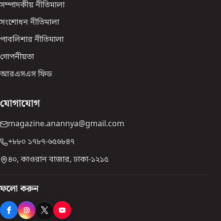
সম্পাদকীয় নীতিমালা
সংশোধন নীতিমালা
পাবলিশার নীতিমালা
গোপনীয়তা
আরএসএস ফিড
যোগাযোগ
magazine.anannya@gmail.com
+৮৮০ ১৭৮৭-৬৫৬৮৪৭
৪০, কাওরান বাজার, ঢাকা-১২১৫
ফলো করুন