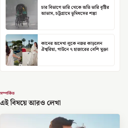
চার বিভাগে ভারি থেকে অতি ভারি বৃষ্টির
আভাস, চট্টগ্রামে ভূমিধসের শঙ্কা
কানের অদেখা লুকে নজর কাড়লেন
ঐশ্বরিয়া, গাউনে ৭ হাজারের বেশি মুক্তা
সম্পর্কিত
এই বিষয়ে আরও লেখা