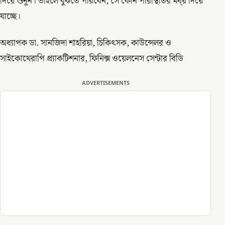
দিয়ে শুনুন। তাহলে বুঝতে পারবেন, সে কোন পরিস্থিতির মধ্য় দিয়ে
যাচ্ছে।
অধ্যাপক ডা. সানজিদা শাহরিয়া, চিকিৎসক, কাউন্সেলর ও
সাইকোথেরাপি প্র‍্যাকটিশনার, ফিনিক্স ওয়েলনেস সেন্টার বিডি
ADVERTISEMENTS