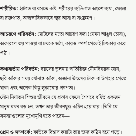
শারীরিক:
হাঁটতে বা বসতে কষ্ট, শরীরের ব্যক্তিগত অংশে ব্যথা, ফোলা
বা রক্তপাত, অস্বাভাবিকভাবে জ্বর আসা বা সংক্রমণ।
আচরণে পরিবর্তন:
ছোটদের মতো আচরণ করা (যেমন আঙুল চোষা),
অকারণে ভয় পাওয়া বা চমকে ওঠা, কারও স্পর্শ পেলেই চিৎকার করে
ওঠা।
কথাবার্তায় পরিবর্তন:
বয়সের তুলনায় অতিরিক্ত যৌনবিষয়ক জ্ঞান,
ছবি আঁকার সময় যৌনাঙ্গ আঁকা, অজানা উৎসের টাকা বা উপহার পেতে
থাকা এবং অনেক কিছু লুকানোর প্রবণতা।
যৌন নির্যাতন শিশুর জীবনে যে প্রভাব ফেলে শৈশবে ধর্ষিত একজন
মানুষ যখন বড় হন, তখন তার জীবনযুদ্ধ কঠিন হয়ে যায়। তিনি যে
সমস্যাগুলোর মুখোমুখি হতে পারেন—
প্রেম ও সম্পর্কে:
কাউকে বিশ্বাস করাটা তার জন্য কঠিন হয়ে পড়ে।