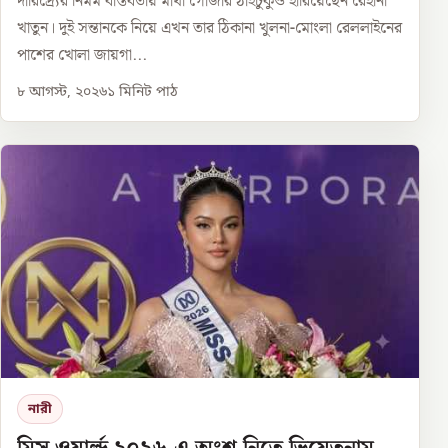
দারিদ্র্যের নির্মম বাস্তবতায় মাথা গোঁজার ঠাঁইটুকুও হারিয়েছেন রেহানা
খাতুন। দুই সন্তানকে নিয়ে এখন তার ঠিকানা খুলনা-মোংলা রেললাইনের
পাশের খোলা জায়গা...
৮ আগস্ট, ২০২৬
১
মিনিট পাঠ
নারী