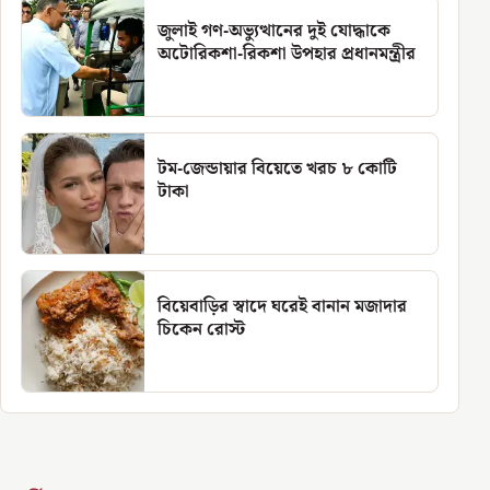
জুলাই গণ-অভ্যুত্থানের দুই যোদ্ধাকে
অটোরিকশা-রিকশা উপহার প্রধানমন্ত্রীর
টম-জেন্ডায়ার বিয়েতে খরচ ৮ কোটি
টাকা
বিয়েবাড়ির স্বাদে ঘরেই বানান মজাদার
চিকেন রোস্ট