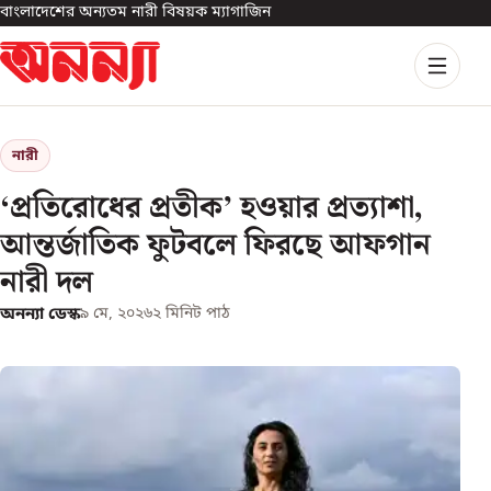
বাংলাদেশের অন্যতম নারী বিষয়ক ম্যাগাজিন
নারী
‘প্রতিরোধের প্রতীক’ হওয়ার প্রত্যাশা,
আন্তর্জাতিক ফুটবলে ফিরছে আফগান
নারী দল
অনন্যা ডেস্ক
৯ মে, ২০২৬
২
মিনিট পাঠ