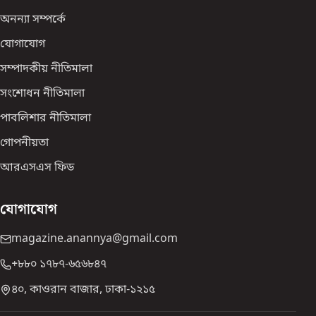
অনন্যা সম্পর্কে
যোগাযোগ
সম্পাদকীয় নীতিমালা
সংশোধন নীতিমালা
পাবলিশার নীতিমালা
গোপনীয়তা
আরএসএস ফিড
যোগাযোগ
magazine.anannya@gmail.com
+৮৮০ ১৭৮৭-৬৫৬৮৪৭
৪০, কাওরান বাজার, ঢাকা-১২১৫