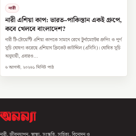
নারী
নারী এশিয়া কাপ: ভারত–পাকিস্তান একই গ্রুপে,
কবে খেলবে বাংলাদেশ?
নারী টি-টোয়েন্টি এশিয়া কাপকে সামনে রেখে টুর্নামেন্টের গ্রুপিং ও পূর্ণ
সূচি ঘোষণা করেছে এশিয়ান ক্রিকেট কাউন্সিল (এসিসি)। ঘোষিত সূচি
অনুযায়ী, এবারও...
৬ আগস্ট, ২০২৬
১
মিনিট পাঠ
নারী, জীবনযাপন, স্বাস্থ্য, সংস্কৃতি, সাহিত্য, বিনোদন ও