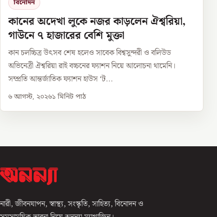
বিনোদন
কানের অদেখা লুকে নজর কাড়লেন ঐশ্বরিয়া,
গাউনে ৭ হাজারের বেশি মুক্তা
কান চলচ্চিত্র উৎসব শেষ হলেও সাবেক বিশ্বসুন্দরী ও বলিউড
অভিনেত্রী ঐশ্বরিয়া রাই বচ্চনের ফ্যাশন নিয়ে আলোচনা থামেনি।
সম্প্রতি আন্তর্জাতিক ফ্যাশন হাউস ‘ট...
৬ আগস্ট, ২০২৬
১
মিনিট পাঠ
নারী, জীবনযাপন, স্বাস্থ্য, সংস্কৃতি, সাহিত্য, বিনোদন ও