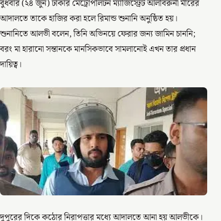
বুধবার (২৪ জুন) ঢাকার মেট্রোপলিটন ম্যাজিস্ট্রেট আলবিরুনী মীরের
আদালতে তাকে হাজির করা হলে রিমান্ড শুনানি অনুষ্ঠিত হয়।
শুনানিতে আলভী বলেন, তিনি অভিনয়ে ফেরার জন্য জামিন চাননি;
বরং মা হারানো সন্তানকে মানসিকভাবে সামলানোই এখন তার প্রধান
দায়িত্ব।
দুপুরের দিকে কঠোর নিরাপত্তার মধ্যে আদালতে আনা হয় আলভীকে।