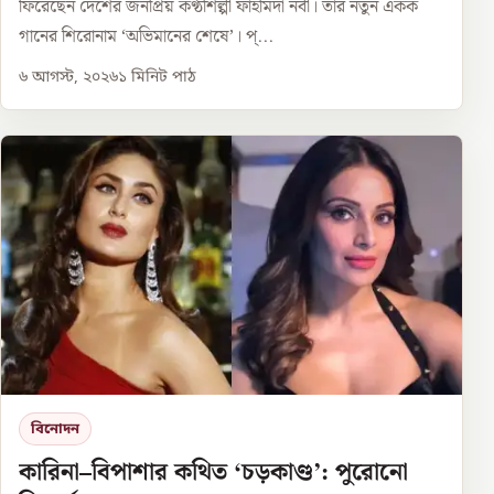
ফিরেছেন দেশের জনপ্রিয় কণ্ঠশিল্পী ফাহমিদা নবী। তাঁর নতুন একক
গানের শিরোনাম ‘অভিমানের শেষে’। প্...
৬ আগস্ট, ২০২৬
১
মিনিট পাঠ
বিনোদন
কারিনা–বিপাশার কথিত ‘চড়কাণ্ড’: পুরোনো