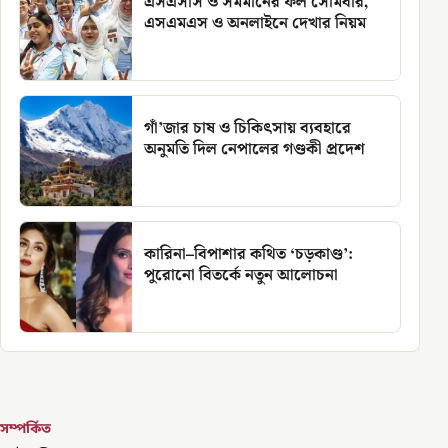
এসএসসি ও সমমানের ফল সোমবার,
এসএমএস ও অনলাইনে দেখার নিয়ম
গাঁ’জার চাষ ও চিকিৎসায় ব্যবহারে
অনুমতি দিল নেপালের গণ্ডকী প্রদেশ
কারিনা–বিপাশার কথিত ‘চড়কাণ্ড’:
পুরোনো বিতর্কে নতুন আলোচনা
সম্পর্কিত