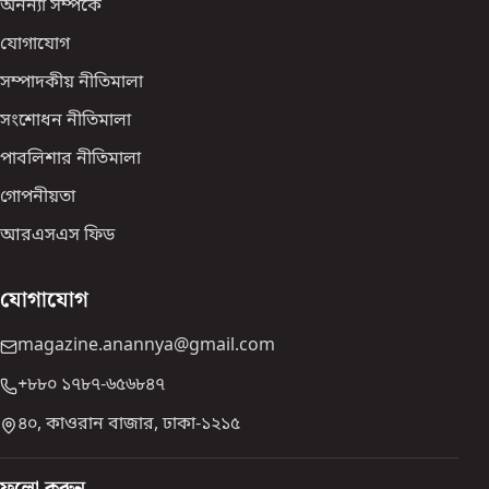
অনন্যা সম্পর্কে
যোগাযোগ
সম্পাদকীয় নীতিমালা
সংশোধন নীতিমালা
পাবলিশার নীতিমালা
গোপনীয়তা
আরএসএস ফিড
যোগাযোগ
magazine.anannya@gmail.com
+৮৮০ ১৭৮৭-৬৫৬৮৪৭
৪০, কাওরান বাজার, ঢাকা-১২১৫
ফলো করুন