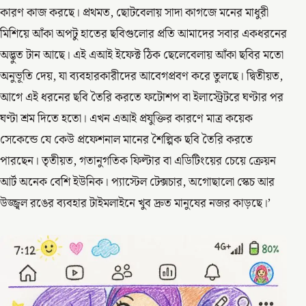
কারণ কাজ করছে। প্রথমত, ছোটবেলায় সাদা কাগজে মনের মাধুরী
মিশিয়ে আঁকা অপটু হাতের ছবিগুলোর প্রতি আমাদের সবার একধরনের
অদ্ভুত টান আছে। এই এআই ইফেক্ট ঠিক ছেলেবেলায় আঁকা ছবির মতো
অনুভূতি দেয়, যা ব্যবহারকারীদের আবেগপ্রবণ করে তুলছে। দ্বিতীয়ত,
আগে এই ধরনের ছবি তৈরি করতে ফটোশপ বা ইলাস্ট্রেটরে ঘণ্টার পর
ঘণ্টা শ্রম দিতে হতো। এখন এআই প্রযুক্তির কারণে মাত্র কয়েক
সেকেন্ডে যে কেউ প্রফেশনাল মানের শৈল্পিক ছবি তৈরি করতে
পারছেন। তৃতীয়ত, গতানুগতিক ফিল্টার বা এডিটিংয়ের চেয়ে ক্রেয়ন
আর্ট অনেক বেশি ইউনিক। প্যাস্টেল টেক্সচার, অগোছালো স্কেচ আর
উজ্জ্বল রঙের ব্যবহার টাইমলাইনে খুব দ্রুত মানুষের নজর কাড়ছে।’