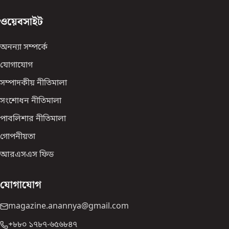
ওয়েবসাইট
অনন্যা সম্পর্কে
যোগাযোগ
সম্পাদকীয় নীতিমালা
সংশোধন নীতিমালা
পাবলিশার নীতিমালা
গোপনীয়তা
আরএসএস ফিড
যোগাযোগ
magazine.anannya@gmail.com
+৮৮০ ১৭৮৭-৬৫৬৮৪৭