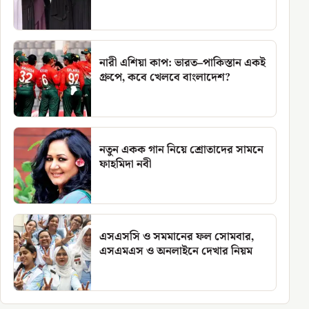
নারী এশিয়া কাপ: ভারত–পাকিস্তান একই
গ্রুপে, কবে খেলবে বাংলাদেশ?
নতুন একক গান নিয়ে শ্রোতাদের সামনে
ফাহমিদা নবী
এসএসসি ও সমমানের ফল সোমবার,
এসএমএস ও অনলাইনে দেখার নিয়ম