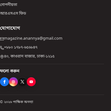
গোপনীয়তা
আরএসএস ফিড
যোগাযোগ
magazine.anannya@gmail.com
+৮৮০ ১৭৮৭-৬৫৬৮৪৭
৪০, কাওরান বাজার, ঢাকা-১২১৫
ফলো করুন
© ২০২৬ পাক্ষিক অনন্যা