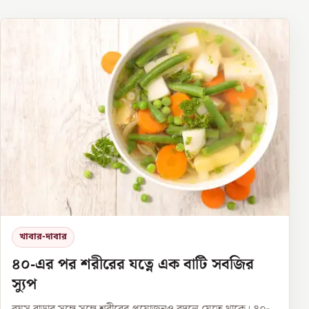
খাবার-দাবার
৪০-এর পর শরীরের যত্নে এক বাটি সবজির
স্যুপ