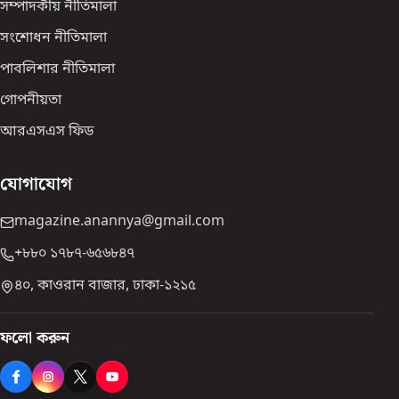
সম্পাদকীয় নীতিমালা
সংশোধন নীতিমালা
পাবলিশার নীতিমালা
গোপনীয়তা
আরএসএস ফিড
যোগাযোগ
magazine.anannya@gmail.com
+৮৮০ ১৭৮৭-৬৫৬৮৪৭
৪০, কাওরান বাজার, ঢাকা-১২১৫
ফলো করুন