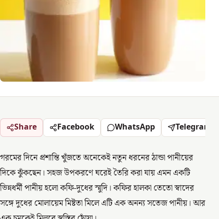
Share
Facebook
WhatsApp
Telegram
গরমের দিনে প্রশান্তি খুঁজতে অনেকেই নতুন ধরনের ঠান্ডা পানীয়ের
দিকে ঝুঁকছেন। সহজ উপকরণে ঘরেই তৈরি করা যায় এমন একটি
ভিন্নধর্মী পানীয় হলো কফি-দুধের স্মুদি। কফির হালকা তেতো স্বাদের
সঙ্গে দুধের মোলায়েম মিষ্টতা মিলে এটি এক অনন্য সতেজ পানীয়। আর
এক চুমুকেই মিলবে স্বস্তির ছোঁয়া।