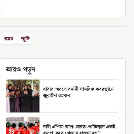
গরম
স্মুদি
আরও পড়ুন
বাবার স্মরণে বনানী সামরিক কবরস্থানে
জুবাইদা রহমান
নারী এশিয়া কাপ: ভারত–পাকিস্তান একই
গ্রুপে, কবে খেলবে বাংলাদেশ?