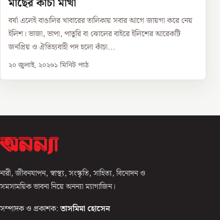
মাছের কাঁচা মাখা
বর্ষা এলেই বাঙালির খাবারের তালিকায় সবার আগে জায়গা করে নেয়
ইলিশ। ভাজা, ভাপা, পাতুরি বা ঝোলের বাইরে ইলিশের আরেকটি
জনপ্রিয় ও ঐতিহ্যবাহী পদ হলো কাঁচা...
২০ জুলাই, ২০২৬
১
মিনিট পাঠ
নারী, জীবনযাপন, স্বাস্থ্য, সংস্কৃতি, সাহিত্য, বিনোদন ও
সমসাময়িক ভাবনা নিয়ে অনন্যা ম্যাগাজিন।
সম্পাদক ও প্রকাশক:
তাসমিমা হোসেন