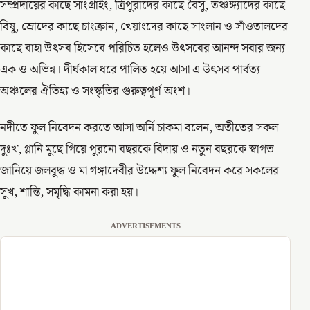
সম্প্রদায়ের কাছে সাংগ্রাইং, ত্রিপুরাদের কাছে বৈসু, তঞ্চঙ্গ্যাদের কাছে
বিষু, ম্রোদের কাছে চাংক্রান, খেয়াংদের কাছে সাংলান ও সাঁওতালদের
কাছে বাহা উৎসব হিসেবে পরিচিত হলেও উৎসবের আনন্দ সবার জন্য
এক ও অভিন্ন। দীর্ঘকাল ধরে পালিত হয়ে আসা এ উৎসব পার্বত্য
অঞ্চলের ঐতিহ্য ও সংস্কৃতির গুরুত্বপূর্ণ অংশ।
নদীতে ফুল নিবেদন করতে আসা অর্নি চাকমা বলেন, অতীতের সকল
দুঃখ, গ্লানি মুছে গিয়ে পুরনো বছরকে বিদায় ও নতুন বছরকে স্বাগত
জানিয়ে জলবুদ্ধ ও মা গঙ্গাদেবীর উদ্দেশ্য ফুল নিবেদন করে সকলের
সুখ, শান্তি, সমৃদ্ধি কামনা করা হয়।
ADVERTISEMENTS