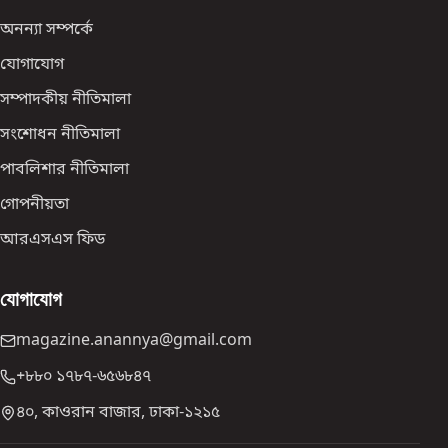
অনন্যা সম্পর্কে
যোগাযোগ
সম্পাদকীয় নীতিমালা
সংশোধন নীতিমালা
পাবলিশার নীতিমালা
গোপনীয়তা
আরএসএস ফিড
যোগাযোগ
magazine.anannya@gmail.com
+৮৮০ ১৭৮৭-৬৫৬৮৪৭
৪০, কাওরান বাজার, ঢাকা-১২১৫