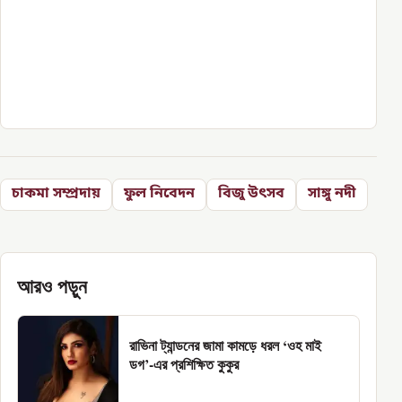
চাকমা সম্প্রদায়
ফুল নিবেদন
বিজু উৎসব
সাঙ্গু নদী
আরও পড়ুন
রাভিনা ট্যান্ডনের জামা কামড়ে ধরল ‘ওহ মাই
ডগ’-এর প্রশিক্ষিত কুকুর