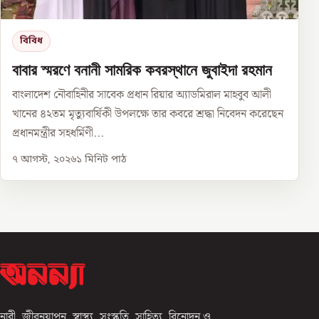
বিবিধ
বাবার স্মরণে বনানী সামরিক কবরস্থানে জুবাইদা রহমান
বাংলাদেশ নৌবাহিনীর সাবেক প্রধান রিয়ার অ্যাডমিরাল মাহবুব আলী
খানের ৪২তম মৃত্যুবার্ষিকী উপলক্ষে তার কবরে শ্রদ্ধা নিবেদন করেছেন
প্রধানমন্ত্রীর সহধর্মিণী...
৭ আগস্ট, ২০২৬
১
মিনিট পাঠ
নারী, জীবনযাপন, স্বাস্থ্য, সংস্কৃতি, সাহিত্য, বিনোদন ও