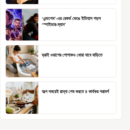
‘এন্ডগেম’-এর রেকর্ড ভেঙে ইতিহাস গড়ল
‘স্পাইডার-ম্যান’
ড্রাই ওয়াশের পোশাকও ধোয়া যাবে বাড়িতে
অল্প সময়েই রান্না শেষ করতে ৪ কার্যকর পরামর্শ