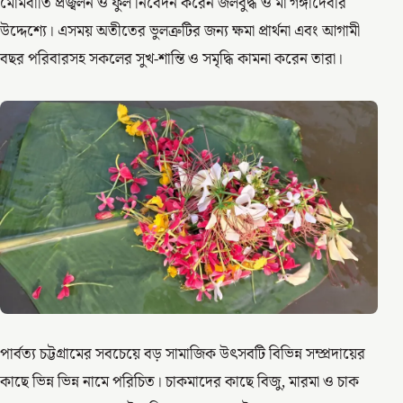
মোমবাতি প্রজ্বলন ও ফুল নিবেদন করেন জলবুদ্ধ ও মা গঙ্গাদেবীর
উদ্দেশ্যে। এসময় অতীতের ভুলত্রুটির জন্য ক্ষমা প্রার্থনা এবং আগামী
বছর পরিবারসহ সকলের সুখ-শান্তি ও সমৃদ্ধি কামনা করেন তারা।
পার্বত্য চট্টগ্রামের সবচেয়ে বড় সামাজিক উৎসবটি বিভিন্ন সম্প্রদায়ের
কাছে ভিন্ন ভিন্ন নামে পরিচিত। চাকমাদের কাছে বিজু, মারমা ও চাক