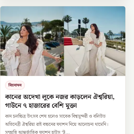
বিনোদন
কানের অদেখা লুকে নজর কাড়লেন ঐশ্বরিয়া,
গাউনে ৭ হাজারের বেশি মুক্তা
কান চলচ্চিত্র উৎসব শেষ হলেও সাবেক বিশ্বসুন্দরী ও বলিউড
অভিনেত্রী ঐশ্বরিয়া রাই বচ্চনের ফ্যাশন নিয়ে আলোচনা থামেনি।
সম্প্রতি আন্তর্জাতিক ফ্যাশন হাউস ‘ট...