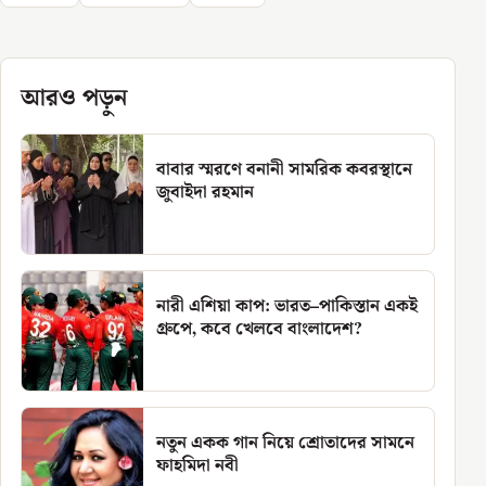
আরও পড়ুন
বাবার স্মরণে বনানী সামরিক কবরস্থানে
জুবাইদা রহমান
নারী এশিয়া কাপ: ভারত–পাকিস্তান একই
গ্রুপে, কবে খেলবে বাংলাদেশ?
নতুন একক গান নিয়ে শ্রোতাদের সামনে
ফাহমিদা নবী