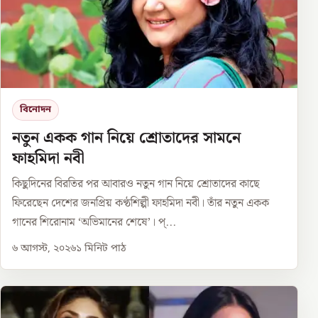
বিনোদন
নতুন একক গান নিয়ে শ্রোতাদের সামনে
ফাহমিদা নবী
কিছুদিনের বিরতির পর আবারও নতুন গান নিয়ে শ্রোতাদের কাছে
ফিরেছেন দেশের জনপ্রিয় কণ্ঠশিল্পী ফাহমিদা নবী। তাঁর নতুন একক
গানের শিরোনাম ‘অভিমানের শেষে’। প্...
৬ আগস্ট, ২০২৬
১
মিনিট পাঠ