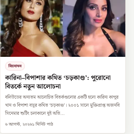
বিনোদন
কারিনা–বিপাশার কথিত ‘চড়কাণ্ড’: পুরোনো
বিতর্কে নতুন আলোচনা
বলিউডের অন্যতম আলোচিত বিতর্কগুলোর একটি হলো কারিনা কাপুর
খান ও বিপাশা বসুর কথিত ‘চড়কাণ্ড’। ২০০১ সালে মুক্তিপ্রাপ্ত অজনবি
সিনেমার শুটিং চলাকালে দুই অভি...
৬ আগস্ট, ২০২৬
১
মিনিট পাঠ