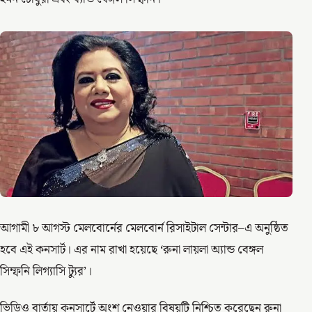
আগামী ৮ আগস্ট মেলবোর্নের মেলবোর্ন রিসাইটাল সেন্টার–এ অনুষ্ঠিত
হবে এই কনসার্ট। এর নাম রাখা হয়েছে ‘রুনা লায়লা অ্যান্ড বেঙ্গল
সিম্ফনি লিগ্যাসি ট্যুর’।
ভিডিও বার্তায় কনসার্টে অংশ নেওয়ার বিষয়টি নিশ্চিত করেছেন রুনা