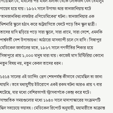
গিয়েছিল যে, মাইলের পর মাইল এলাকা থেকে লোকজন যেন বেমালুম
গায়েব হয়ে যায়। ১৯৬২ সালে উগান্ডা আর তানজানিয়ায় ঘটে
‘তানজানকিয়া লাফটার এপিডেমিকের’ ঘটনা। তানজানিয়ার এক
মিশনারি স্কুলে হঠাৎ করে অট্টহাসিতে ফেটে পড়ে তিন স্কুল ছাত্রী।
তাদের হাসি ছড়িয়ে পড়ে সারা স্কুলে, সারা গ্রামে, সারা দেশে, এমনকি
পার্শ্ববর্তী দেশ উগান্ডায়ও! আঠারো মাসব্যাপী চলে সে হাসি। সিঙ্গাপুর
মেডিকেল জার্নালের মতে, ১৯৬৭ সালে গণভীতির শিকার হয়ে
সিঙ্গাপুরে প্রায় ১,০০০ মানুষ মারা যায়। কাজেই মাস হিস্টিরিয়া কোনো
নতুন বিষয় নয়, নতুন কেবল তাদের ধরন।
১৫১৪ সালের এই ড্যান্সিং প্লেগ শেষপর্যন্ত কীভাবে থেমেছিল তা জানা
যায়নি। তবে মধ্যযুগীয় ইউরোপে একই রকম ঘটনা আরও প্রায় ৭ বার
ঘটেছে, যার মধ্যে বেশিরভাগই স্ট্রাসবার্গকে কেন্দ্র করে ঘটে।
সাম্প্রতিক সময়গুলোর মধ্যে ১৮৪০ সালে মাদাগাস্কারের সংক্রমণটি
ছিল সবচেয়ে ভয়াবহ। মেডিকেল রিপোর্ট অনুযায়ী, মহামারীতে আক্রান্ত