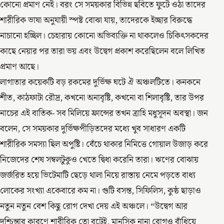
কোনো প্রমাণ নেই। বরং সে সময়কার বিভিন্ন ছবিতে ফুটে ওঠা তাদের
শারীরিক ভাষা অনুযায়ী স্পষ্ট বোঝা যায়, তাদেরকে ইচ্ছার বিরুদ্ধে
নাচানো হচ্ছিল। চেহারায় কোনো অভিব্যক্তি না থাকলেও চিকিৎসকদের
কাছে নেয়ার পর তারা ভয় এবং উদ্বেগ প্রকাশ করেছিলেন বলে লিখিত
প্রমাণ আছে।
লাগাতার কয়েকটি বড় রকমের দুর্ভিক্ষ ঘটে ঐ অঞ্চলটিতে। কনকনে
শীত, কাঠফাটা রৌদ্র, কখনো অনাবৃষ্টি, কখনো বা শিলাবৃষ্টি, তার উপর
নাচের এই বাতিক- সব মিলিয়ে ফ্রান্সের তখন ত্রাহি মধুসূদন অবস্থা। জন
বলেন, সে সময়কার দুর্ভিক্ষপীড়িতদের মধ্যে খুব সাধারণ একটি
শারীরিক সমস্যা ছিল অপুষ্টি। বেঁচে থাকার নিমিত্তে গোয়াল উজাড় করে
নিজেদের শেষ সম্বলটুকুও খেতে দ্বিধা করেনি তারা। ঋণের বোঝায়
জর্জরিত হয়ে ভিটেমাটি ছেড়ে থালা নিয়ে রাস্তায় নেমে পড়তে বাধ্য
লোকের সংখ্যা একেবারে কম না। গুটি বসন্ত, সিফিলিস, কুষ্ঠ ছাড়াও
নতুন নতুন বেশ কিছু রোগ দেখা দেয় এই অঞ্চলে। “উদ্বেগ আর
দুশ্চিন্তার কারণে শারীরিক তো বটেই, মানসিক নানা রোগও বাঁধিয়ে