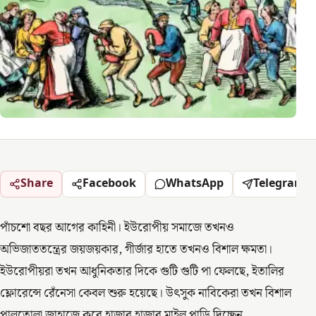
Share
Facebook
WhatsApp
Telegram
পাঁচশো বছর আগের কাহিনী। ইউরোপীয় সমাজে তখনও
অভিজাততন্ত্রের জয়জয়কার, গীর্জার হাতে তখনও বিশাল ক্ষমতা।
ইউরোপীয়রা তখন আধুনিকতার দিকে গুটি গুটি পা ফেলছে, ইতালির
ফ্লোরেন্সে রেঁনেসা কেবল শুরু হয়েছে। উৎসুক নাবিকেরা তখন বিশাল
পালতোলা জাহাজে করে হাজার হাজার মাইল পাড়ি দিচ্ছেন,