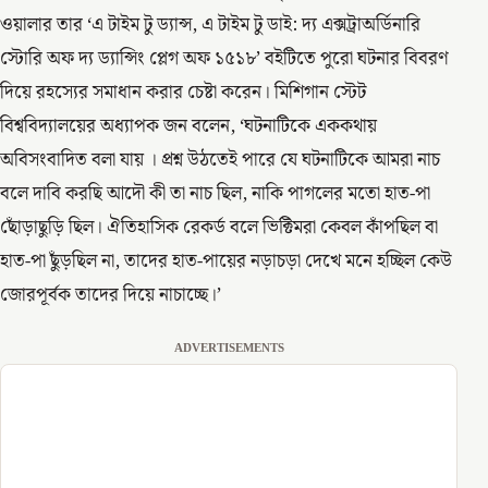
ওয়ালার তার ‘এ টাইম টু ড্যান্স, এ টাইম টু ডাই: দ্য এক্সট্রাঅর্ডিনারি
স্টোরি অফ দ্য ড্যান্সিং প্লেগ অফ ১৫১৮’ বইটিতে পুরো ঘটনার বিবরণ
দিয়ে রহস্যের সমাধান করার চেষ্টা করেন। মিশিগান স্টেট
বিশ্ববিদ্যালয়ের অধ্যাপক জন বলেন, ‘ঘটনাটিকে এককথায়
অবিসংবাদিত বলা যায় । প্রশ্ন উঠতেই পারে যে ঘটনাটিকে আমরা নাচ
বলে দাবি করছি আদৌ কী তা নাচ ছিল, নাকি পাগলের মতো হাত-পা
ছোঁড়াছুড়ি ছিল। ঐতিহাসিক রেকর্ড বলে ভিক্টিমরা কেবল কাঁপছিল বা
হাত-পা ছুঁড়ছিল না, তাদের হাত-পায়ের নড়াচড়া দেখে মনে হচ্ছিল কেউ
জোরপূর্বক তাদের দিয়ে নাচাচ্ছে।’
ADVERTISEMENTS