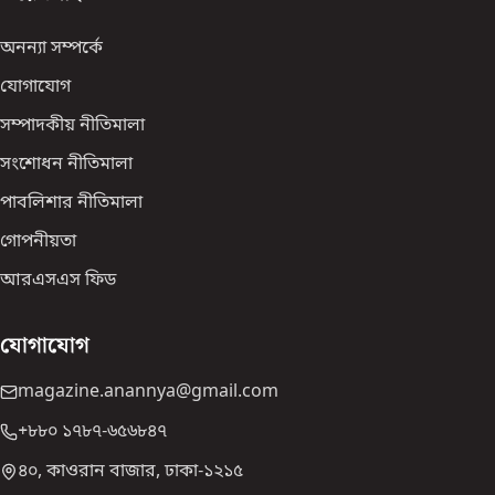
অনন্যা সম্পর্কে
যোগাযোগ
সম্পাদকীয় নীতিমালা
সংশোধন নীতিমালা
পাবলিশার নীতিমালা
গোপনীয়তা
আরএসএস ফিড
যোগাযোগ
magazine.anannya@gmail.com
+৮৮০ ১৭৮৭-৬৫৬৮৪৭
৪০, কাওরান বাজার, ঢাকা-১২১৫