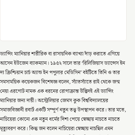
ড্যান্সিং ম্যানিয়ার শারীরিক বা রাসায়নিক ব্যাখ্যা দাঁড় করাতে এগিয়ে
আসেন ইউজেন ব্যাকম্যান। ১৯৫২ সালে তার ‘রিলিজিয়াস ড্যান্সেস ইন
দ্য ক্রিশ্চিয়ান চার্চ অ্যান্ড ইন পপুলার মেডিসিন’ বইটিতে তিনি ও তার
সমসাময়িক কয়েকজন বিশেষজ্ঞ বলেন, স্যাঁতস্যাঁতে রাই থেকে জন্ম
নেয়া এরগোট নামক এক ধরনের রোগাক্রান্ত উদ্ভিদই এই ড্যান্সিং
ম্যানিয়ার জন্য দায়ী। অস্ট্রেলিয়ার জেমস কুক বিশ্ববিদ্যালয়ের
সমাজবিজ্ঞানী রবার্ট একটি সম্পূর্ণ নতুন তত্ত্ব উপস্থাপন করে। তার মতে,
নাচিয়েরা কোনো এক নতুন ধর্মের দিশা পেয়ে স্বেচ্ছায় নাচতে নাচতে
মৃত্যুবরণ করে। কিন্তু জন বলেন নাচিয়েরা স্বেচ্ছায় নাচছিল এমন