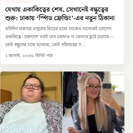
যেথায় একাকিত্বের শেষ, সেখানেই বন্ধুত্বের
শুরু: ঢাকায় ‘স্পিড ফ্রেন্ডিং’-এর নতুন ঠিকানা
প্রতিদিন হাজারো মানুষের ভিড়ের মধ্যে থেকেও অনেকেই ভোগেন
একাকিত্বে। চারপাশে সবাই যেন কোথাও না কোথাও ছুটে চলেছে—
কেউ বন্ধুদের সঙ্গে আড্ডায়, কেউ পরিবারের স...
২ আগস্ট, ২০২৬
১
মিনিট পাঠ