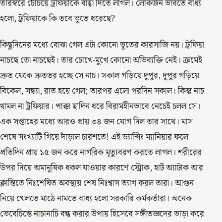
তারস্বরে চেঁচিয়ে ট্রফিয়াকে বাহ্বা দিতে লাগল। লোকজন ভাবতে বাধ্য
হলো, ট্রফিয়াকে কি তবে ভূতে ধরেছে?
কিছুদিনের মধ্যে বোঝা গেল এটা কোনো ভূতের কারসাজি নয়। ট্রফিয়া
নাচছে তো নাচছেই। তার চোখে-মুখে কোনো অভিব্যক্তি নেই। ক্রমেই
দ্রুত থেকে দ্রুততর হচ্ছে সে নাচ। সকাল গড়িয়ে দুপুর, দুপুর গড়িয়ে
বিকেল, সন্ধ্যা, রাত হয়ে গেল; তারপর এলো পরদিন সকাল। কিন্তু নাচ
থামল না ট্রফিয়ার। পাক্কা ছ’দিন ধরে বিরামহীনভাবে নেচেই চলল সে।
এক সপ্তাহের মধ্যে আরও প্রায় ৩৪ জন যোগ দিল তার সাথে। মাস
শেষে সংখ্যাটি গিয়ে দাঁড়াল চারশতে! এই ড্যান্সিং ম্যানিয়ার ফলে
প্রতিদিন প্রায় ১৫ জন করে নাগরিক মৃত্যুবরণ করতে লাগল। শরীরের
উপর দিয়ে অমানুষিক ধকল যাওয়ার কারণে স্ট্রোক, হার্ট অ্যাটাক আর
ক্লান্তিতে নিঃশেষিত অবস্থায় শেষ নিঃশ্বাস ত্যাগ করল তারা। আগুন
নিয়ে খেলতে মাঠে নামতে বাধ্য হলো সরকারি কর্মকর্তারা। অনেক
ভেবেচিন্তে নাচানাচি বন্ধ করার উপায় হিসেবে সঙ্গীতজ্ঞদের ভাড়া করে