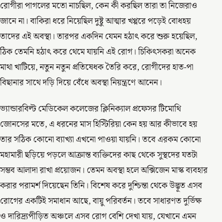
রোগীরা পাগলের মতো নাচছিল, কেন কী করছিল তারা তা নিজেরাও
জানে না। বাকিরা ধরে নিয়েছিল দুষ্টু আত্মার খপ্পরে পড়েই বোধহয়
তাদের এই অবস্থা। তারপর একদিন যেমন হঠাৎ করে শুরু হয়েছিল,
ঠিক তেমনি হঠাৎ করে থেমে যায়নি এই রোগ। চিকিৎসকরা অনেক
মাথা খাটিয়ে, নতুন নতুন প্রতিষেধক তৈরি করে, রোগীদের হাত-পা
বিছানার সাথে দড়ি দিয়ে বেঁধে অবস্থা নিয়ন্ত্রণে আনেন।
ভ্যান্ডারবিল্ট মেডিকেল কলেজের ক্লিনিক্যাল প্রফেসর টিমোথি
জোনসের মতে, এ ধরনের মাস হিস্টিরিয়া কেন হয় আর কীভাবে হয়
তার সঠিক কোনো ব্যাখ্যা এখনো পাওয়া যায়নি। তবে এরকম কোনো
মহামারী ছড়িয়ে পড়লে আক্রান্ত ব্যক্তিদের কাছ থেকে সুস্থদের যতটা
সম্ভব আলাদা রাখা প্রয়োজন। তেমন অবস্থা হলে অক্সিজেন মাস্ক ব্যবহার
করার পরামর্শ দিয়েছেন তিনি। বিশেষ করে দুশ্চিন্তা থেকে উদ্ভূত এসব
রোগের একটিই সমাধান আছে, বায়ু পরিবর্তন। তবে সাধারণত দুর্ভিক্ষ
ও দারিদ্র্যপীড়িত অঞ্চলে এসব রোগ বেশি দেখা যায়, যেখানে এমন