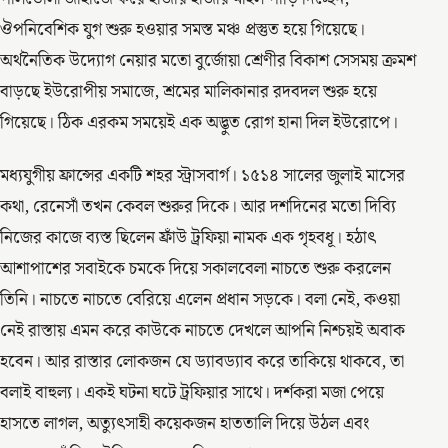
ঔপনিবেশিক যুগ শুরু হওয়ার সমস্ত মঞ্চ প্রস্তুত হয়ে গিয়েছে।
অর্থনৈতিক উদ্যোগ নেয়ার মতো বুর্জোয়া শ্রেণীর বিকাশ সেসময় ক্রমশ
বাড়ছে ইউরোপীয় সমাজে, শ্রমের মালিকানার রদবদল শুরু হয়ে
গিয়েছে। ঠিক এরকম সময়েই এক অদ্ভুত রোগ হানা দিল ইউরোপে।
মধ্যযুগীয় ফ্রান্সের একটি শহর স্ট্রাসবার্গ। ১৫১৪ সালের জুলাই মাসের
কথা, রেনেসাঁ তখন কেবল শুরুর দিকে। আর দশদিনের মতো দিব্যি
নিজের কাজে ব্যস্ত ছিলেন ফ্রাঁউ ট্রফিয়া নামক এক গৃহবধূ। হঠাৎ
আশাপাশের সবাইকে চমকে দিয়ে সকালবেলা নাচতে শুরু করলেন
তিনি। নাচতে নাচতে বেরিয়ে এলেন প্রধান সড়কে। বলা নেই, কওয়া
নেই রাস্তায় এমন করে কাউকে নাচতে দেখলে আপনি নিশ্চয়ই অবাক
হবেন। আর রাস্তার লোকজন যে ড্যাবড্যাব করে তাকিয়ে থাকবে, তা
বলাই বাহুল্য। একই ঘটনা ঘটে ট্রফিয়ার সাথে। দর্শকরা মজা পেয়ে
হাসতে লাগল, অত্যুৎসাহী কয়েকজন হাততালি দিয়ে উঠল এবং