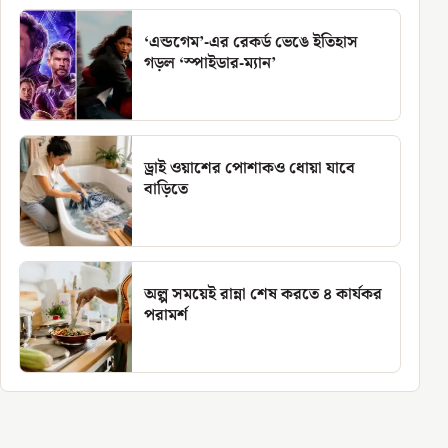
‘এন্ডগেম’-এর রেকর্ড ভেঙে ইতিহাস
গড়ল ‘স্পাইডার-ম্যান’
ড্রাই ওয়াশের পোশাকও ধোয়া যাবে
বাড়িতে
অল্প সময়েই রান্না শেষ করতে ৪ কার্যকর
পরামর্শ