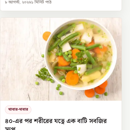
৮ আগস্ট, ২০২৬
১
মিনিট পাঠ
খাবার-দাবার
৪০-এর পর শরীরের যত্নে এক বাটি সবজির
স্যুপ