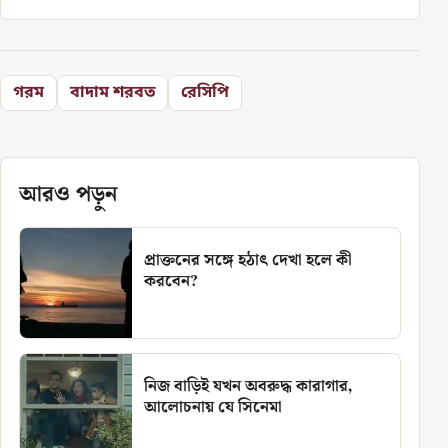
গরম
বাদাম শরবত
রেসিপি
আরও পড়ুন
প্রাক্তনের সঙ্গে হঠাৎ দেখা হলে কী
করবেন?
নিজ বাড়িই যখন অবরুদ্ধ কারাগার,
আলোচনায় যে সিনেমা