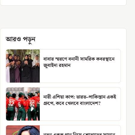
আরও পড়ুন
বাবার স্মরণে বনানী সামরিক কবরস্থানে
জুবাইদা রহমান
নারী এশিয়া কাপ: ভারত–পাকিস্তান একই
গ্রুপে, কবে খেলবে বাংলাদেশ?