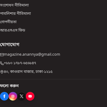
সংশোধন নীতিমালা
পাবলিশার নীতিমালা
গোপনীয়তা
আরএসএস ফিড
যোগাযোগ
magazine.anannya@gmail.com
+৮৮০ ১৭৮৭-৬৫৬৮৪৭
৪০, কাওরান বাজার, ঢাকা-১২১৫
ফলো করুন