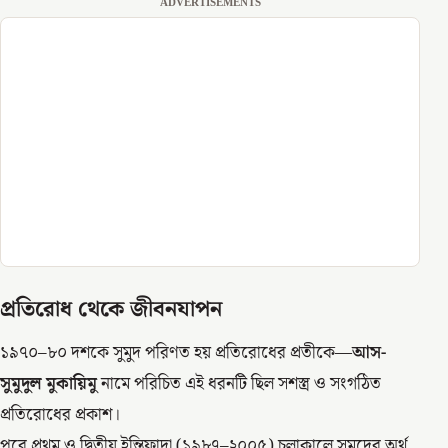
ADVERTISEMENTS
প্রতিরোধ থেকে জীবনযাপন
১৯৭০–৮০ দশকে সুমুদ পরিণত হয় প্রতিরোধের প্রতীকে—
আস-
সুমুদুল মুকায়িমু
নামে পরিচিত এই ধরনটি ছিল সশস্ত্র ও সংগঠিত
প্রতিরোধের প্রকাশ।
পরে প্রথম ও দ্বিতীয় ইন্তিফাদা (১৯৮৭–২০০৫) চলাকালে সুমুদের অর্থ