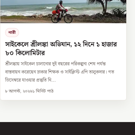
নারী
সাইকেলে শ্রীলঙ্কা অভিযান, ১২ দিনে ১ হাজার
৮০ কিলোমিটার
শ্রীলঙ্কায় সাইকেল চালানোর দুই বছরের পরিকল্পনা শেষ পর্যন্ত
বাস্তবায়ন করেছেন ঢাকার শিক্ষক ও সাইক্লিস্ট এপি তালুকদার। গত
ডিসেম্বরে যাওয়ার প্রস্তুতি নি...
৮ আগস্ট, ২০২৬
১
মিনিট পাঠ