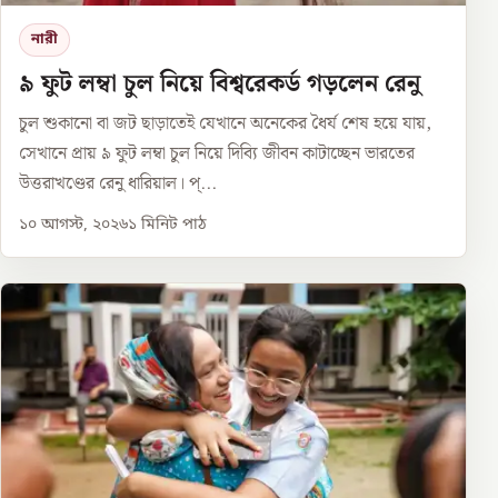
নারী
৯ ফুট লম্বা চুল নিয়ে বিশ্বরেকর্ড গড়লেন রেনু
চুল শুকানো বা জট ছাড়াতেই যেখানে অনেকের ধৈর্য শেষ হয়ে যায়,
সেখানে প্রায় ৯ ফুট লম্বা চুল নিয়ে দিব্যি জীবন কাটাচ্ছেন ভারতের
উত্তরাখণ্ডের রেনু ধারিয়াল। প্...
১০ আগস্ট, ২০২৬
১
মিনিট পাঠ