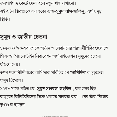
জলপাইগাছ কেটে ফেলা হলে নতুন গাছ লাগানো।
এই অটল স্থিরতাকে বলা হতো
আস-সুমুদ আস-সাকিনু
, অর্থাৎ দৃঢ়
স্থিতি।
সুমুদ ও জাতীয় চেতনা
১৯৬০ ও ’৭০-এর দশকে জর্ডান ও লেবাননের শরণার্থীশিবিরগুলোতে
পিএলও (প্যালেস্টাইন লিবারেশন অর্গানাইজেশন) সুমুদের চেতনা
ছড়িয়ে দেয়।
তখন শরণার্থীশিবিরের বাসিন্দারা পরিচিত হন
‘সামিদিন’
বা দৃঢ়চেতা
মানুষ হিসেবে।
১৯৭৮ সালে গঠিত হয়
‘সুমুদ সহায়তা তহবিল’
, যার লক্ষ্য ছিল
বাস্তুচ্যুত ফিলিস্তিনিদের টিকে থাকতে সহায়তা করা—যেন তাঁরা নিজের
ভূখণ্ড না ছাড়েন।