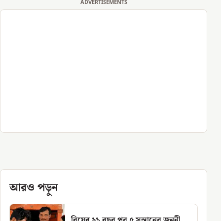
ADVERTISEMENTS
আরও পড়ুন
বিয়ের ২১ বছর পর ৫ সন্তানের জননী