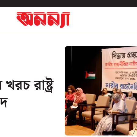
খরচ রাষ্ট্র
িদ