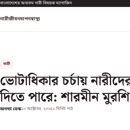
বাংলাদেশের অন্যতম নারী বিষয়ক ম্যাগাজিন
নারী
জীবনযাপন
স্বাস্থ্য
নারী
ভোটাধিকার চর্চায় নারীদের 
দিতে পারে: শারমীন মুরশ
অনন্যা ডেস্ক
১০ অক্টোবর, ২০২৫
১
মিনিট পাঠ