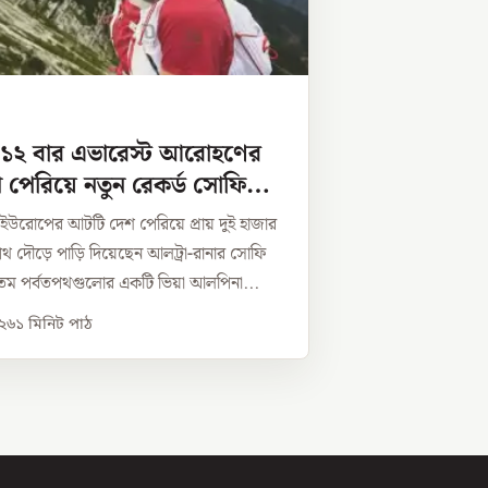
 ১২ বার এভারেস্ট আরোহণের
পেরিয়ে নতুন রেকর্ড সোফি
ে ইউরোপের আটটি দেশ পেরিয়ে প্রায় দুই হাজার
 দৌড়ে পাড়ি দিয়েছেন আলট্রা-রানার সোফি
ম পর্বতপথগুলোর একটি ভিয়া আলপিনা...
০২৬
১
মিনিট পাঠ