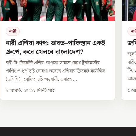
নারী
না
নারী এশিয়া কাপ: ভারত–পাকিস্তান একই
জবি
গ্রুপে, কবে খেলবে বাংলাদেশ?
জুলা
নারী
নারী টি-টোয়েন্টি এশিয়া কাপকে সামনে রেখে টুর্নামেন্টের
টিয়
গ্রুপিং ও পূর্ণ সূচি ঘোষণা করেছে এশিয়ান ক্রিকেট কাউন্সিল
আহত
(এসিসি)। ঘোষিত সূচি অনুযায়ী, এবারও...
৬ আগস্ট, ২০২৬
১
মিনিট পাঠ
৫ আগ