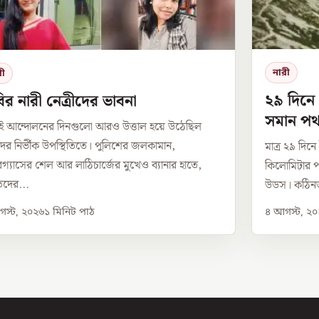
নারী
রী
২৯ দিনে
র নারী নেত্রীদের ভাবনা
সমান পথ 
ই আন্দোলনের দিনগুলো আরও উত্তাল হয়ে উঠেছিল
উডসের
দের নির্ভীক উপস্থিতিতে। পুলিশের জলকামান,
মাত্র ২৯ দিন
ারগ্যাসের শেল আর লাঠিচার্জের মুখেও ব্যানার হাতে,
কিলোমিটার পথ
দের...
উডস। কঠিনত
স্ট, ২০২৬
১
মিনিট পাঠ
৪ আগস্ট, ২