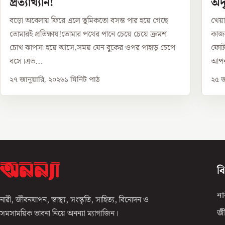
প্রত্যাখ্যান!
অদৃ
বড়ো অবেলায় ফিরে এলে তুমিকতো বসন্ত পার হয়ে গেছে
খেয়া
তোমারই প্রতিক্ষায়!তোমার পথের পানে চেয়ে চেয়ে ক্রমশ
কাজল
চোখ ঝাপসা হয়ে আসে,সময় যেন বুকের ওপর পাহাড় চেপে
ফোটা
বসে।এভ...
আপন
২৭ জানুয়ারি, ২০২৬
১
মিনিট পাঠ
২৫ জ
ব
না
নারী, জীবনযাপন, স্বাস্থ্য, সংস্কৃতি, সাহিত্য, বিনোদন ও
সমসাময়িক ভাবনা নিয়ে অনন্যা ম্যাগাজিন।
জ