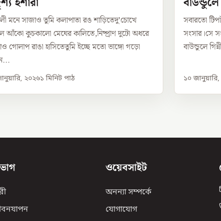
শ্য ইশারা
বাউন্ডুল
লী মনে সাজাও তুমি কলাপাতা রঙ শাড়িতেদু’চোখে
সবারতো টিপ
 আঁকো কুচকালো মেঘের কালিতে,নিষ্প্রাণ দুটো অধরে
সংসার।সে সং
ও গোলাপ রাঙা হাসিতেতুমি ইচ্ছে মতো ভাঙ্গো গড়ো
বাউন্ডুলে গিন
...
ানুয়ারি, ২০২৬
১
মিনিট পাঠ
১০ জানুয়ারি
িভাগ
ওয়েবসাইট
রী
অনন্যা সম্পর্কে
ীবনযাপন
যোগাযোগ