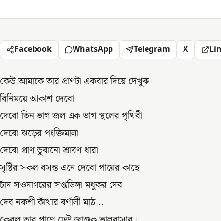
Facebook
WhatsApp
Telegram
X
Li
কেউ আমাকে তার প্রাণটা একবার দিয়ে দেখুক
বিনিময়ে আকাশ দেবো
দেবো তিন ভাগ জল এক ভাগ স্থলের পৃথিবী
দেবো ঝড়ের পংক্তিমালা
দেবো প্রাণ ডুবানো শ্রাবণ ধারা
সৃষ্টির সকল বসন্ত এনে দেবো পায়ের কাছে
চাঁদ সওদাগরের সপ্তডিঙ্গা মধুকর দেব
দেব নকশী কাঁথার বর্ণালী মাঠ ..
কেবল তার প্রাণে ঢেউ জাগুক ভালবাসার।