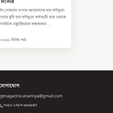
ে সংসার
টপ,গোছানো সংসার হয়আমাদের হবে বাউন্ডুলে
সারে তুমি হবে বাউন্ডুলে কর্তাআমি হবো তোমার
্নীসবাইতো মধুচন্দ্রিমাতে কক্সবাজার...
, ২০২৬
১
মিনিট পাঠ
যোগাযোগ
magazine.anannya@gmail.com
+৮৮০ ১৭৮৭-৬৫৬৮৪৭