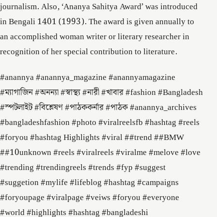
journalism. Also, ‘Ananya Sahitya Award’ was introduced
in Bengali 1401 (1993). The award is given annually to
an accomplished woman writer or literary researcher in
recognition of her special contribution to literature.
#anannya #anannya_magazine #anannyamagazine
#ম্যাগাজিন #অনন্যা #স্বাস্থ্য #নারী #খাবার #fashion #Bangladesh
#স্পটলাইট #বিশ্লেষণ #পাঠককর্নার #পাঠক #anannya_archives
#bangladeshfashion #photo #viralreelsfb #hashtag #reels
#foryou #hashtag Highlights #viral ##trend ##BMW
##10unknown #reels #viralreels #viralme #melove #love
#trending #trendingreels #trends #fyp #suggest
#suggetion #mylife #lifeblog #hashtag #campaigns
#foryoupage #viralpage #veiws #foryou #everyone
#world #highlights #hashtag #bangladeshi