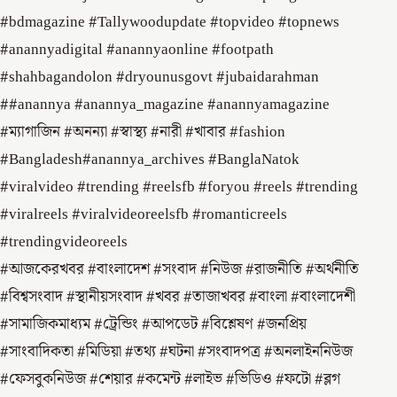
#bdmagazine #Tallywoodupdate #topvideo #topnews
#anannyadigital #anannyaonline #footpath
#shahbagandolon #dryounusgovt #jubaidarahman
##anannya #anannya_magazine #anannyamagazine
#ম্যাগাজিন #অনন্যা #স্বাস্থ্য #নারী #খাবার #fashion
#Bangladesh#anannya_archives #BanglaNatok
#viralvideo #trending #reelsfb #foryou #reels #trending
#viralreels #viralvideoreelsfb #romanticreels
#trendingvideoreels
#আজকেরখবর #বাংলাদেশ #সংবাদ #নিউজ #রাজনীতি #অর্থনীতি
#বিশ্বসংবাদ #স্থানীয়সংবাদ #খবর #তাজাখবর #বাংলা #বাংলাদেশী
#সামাজিকমাধ্যম #ট্রেন্ডিং #আপডেট #বিশ্লেষণ #জনপ্রিয়
#সাংবাদিকতা #মিডিয়া #তথ্য #ঘটনা #সংবাদপত্র #অনলাইননিউজ
#ফেসবুকনিউজ #শেয়ার #কমেন্ট #লাইভ #ভিডিও #ফটো #ব্লগ