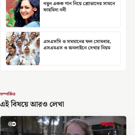
নতুন একক গান নিয়ে শ্রোতাদের সামনে
ফাহমিদা নবী
এসএসসি ও সমমানের ফল সোমবার,
এসএমএস ও অনলাইনে দেখার নিয়ম
সম্পর্কিত
এই বিষয়ে আরও লেখা