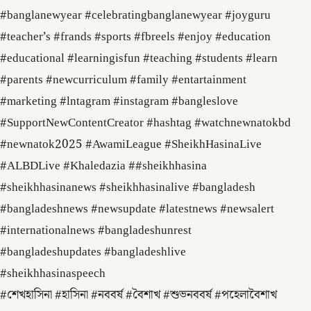
#banglanewyear #celebratingbanglanewyear #joyguru
#teacher’s #frands #sports #fbreels #enjoy #education
#educational #learningisfun #teaching #students #learn
#parents #newcurriculum #family #entartainment
#marketing #lntagram #instagram #bangleslove
#SupportNewContentCreator #hashtag #watchnewnatokbd
#newnatok2025 #AwamiLeague #SheikhHasinaLive
#ALBDLive #Khaledazia ##sheikhhasina
#sheikhhasinanews #sheikhhasinalive #bangladesh
#bangladeshnews #newsupdate #latestnews #newsalert
#internationalnews #bangladeshunrest
#bangladeshupdates #bangladeshlive
#sheikhhasinaspeech
#শেখহাসিনা #হাসিনা #নববর্ষ #বৈশাখ #শুভনববর্ষ #পহেলাবৈশাখ