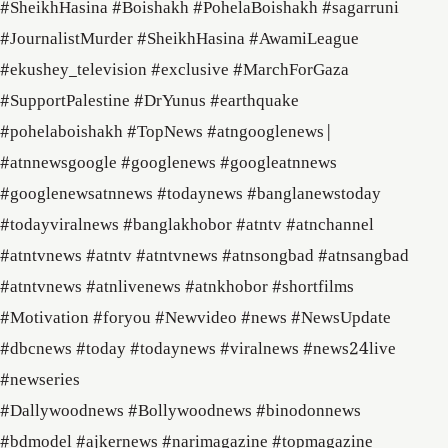
#SheikhHasina #Boishakh #PohelaBoishakh #sagarruni
#JournalistMurder #SheikhHasina #AwamiLeague
#ekushey_television #exclusive #MarchForGaza
#SupportPalestine #DrYunus #earthquake
#pohelaboishakh #TopNews #atngooglenews​|
#atnnewsgoogle​ #googlenews​ #googleatnnews​
#googlenewsatnnews​ #todaynews​ #banglanewstoday​
#todayviralnews​ #banglakhobor​ #atntv​ #atnchannel​
#atntvnews​ #atntv​ #atntvnews​ #atnsongbad​ #atnsangbad​
#atntvnews​ #atnlivenews​ #atnkhobor #shortfilms
#Motivation #foryou #Newvideo #news #NewsUpdate
#dbcnews #today #todaynews #viralnews #news24live
#newseries
#Dallywoodnews #Bollywoodnews #binodonnews
#bdmodel #ajkernews #narimagazine #topmagazine