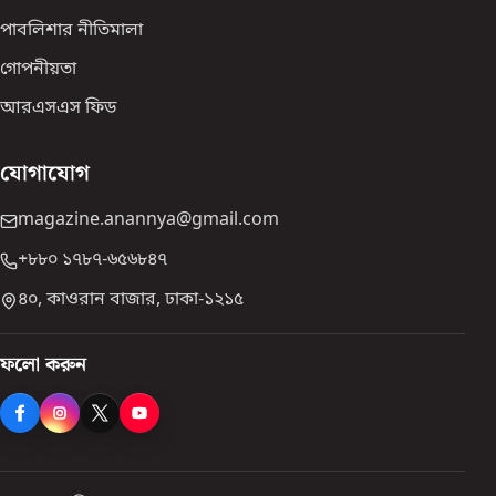
পাবলিশার নীতিমালা
গোপনীয়তা
আরএসএস ফিড
যোগাযোগ
magazine.anannya@gmail.com
+৮৮০ ১৭৮৭-৬৫৬৮৪৭
৪০, কাওরান বাজার, ঢাকা-১২১৫
ফলো করুন